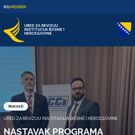
Skip to content
Skip to footer
BS
|
HR
|
SR
|
EN
URED ZA REVIZIJU
INSTITUCIJA BOSNE I
HERCEGOVINE
Novosti
URED ZA REVIZIJU INSTITUCIJA BOSNE I HERCEGOVINE
NASTAVAK PROGRAMA