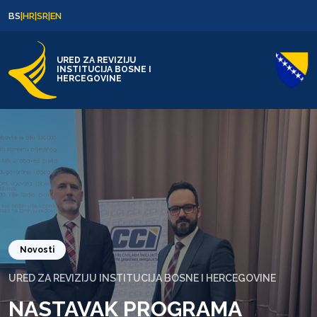
Skip to content
Skip to footer
BS
|
HR
|
SR
|
EN
URED ZA REVIZIJU
INSTITUCIJA BOSNE I
HERCEGOVINE
Novosti
URED ZA REVIZIJU INSTITUCIJA BOSNE I HERCEGOVINE
NASTAVAK PROGRAMA