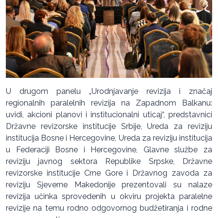
U drugom panelu „Urodnjavanje revizija i značaj
regionalnih paralelnih revizija na Zapadnom Balkanu:
uvidi, akcioni planovi i institucionalni uticaj“, predstavnici
Državne revizorske institucije Srbije, Ureda za reviziju
institucija Bosne i Hercegovine, Ureda za reviziju institucija
u Federaciji Bosne i Hercegovine, Glavne službe za
reviziju javnog sektora Republike Srpske, Državne
revizorske institucije Crne Gore i Državnog zavoda za
reviziju Sjeverne Makedonije prezentovali su nalaze
revizija učinka sprovedenih u okviru projekta paralelne
revizije na temu rodno odgovornog budžetiranja i rodne