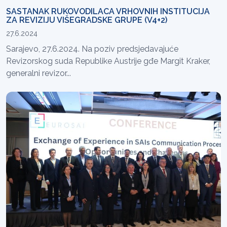
SASTANAK RUKOVODILACA VRHOVNIH INSTITUCIJA
ZA REVIZIJU VIŠEGRADSKE GRUPE (V4+2)
27.6.2024
Sarajevo, 27.6.2024. Na poziv predsjedavajuće
Revizorskog suda Republike Austrije gđe Margit Kraker,
generalni revizor...