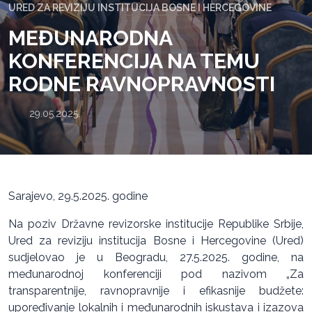
URED ZA REVIZIJU INSTITUCIJA BOSNE I HERCEGOVINE
MEĐUNARODNA
KONFERENCIJA NA TEMU
RODNE RAVNOPRAVNOSTI
29.05.2025.
Sarajevo, 29.5.2025. godine
Na poziv Državne revizorske institucije Republike Srbije,
Ured za reviziju institucija Bosne i Hercegovine (Ured)
sudjelovao je u Beogradu, 27.5.2025. godine, na
međunarodnoj konferenciji pod nazivom „Za
transparentnije, ravnopravnije i efikasnije budžete:
upoređivanje lokalnih i međunarodnih iskustava i izazova