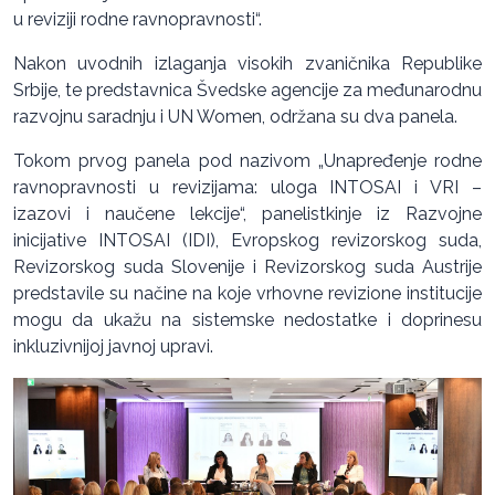
u reviziji rodne ravnopravnosti“.
Nakon uvodnih izlaganja visokih zvaničnika Republike
Srbije, te predstavnica Švedske agencije za međunarodnu
razvojnu saradnju i UN Women, održana su dva panela.
Tokom prvog panela pod nazivom „Unapređenje rodne
ravnopravnosti u revizijama: uloga INTOSAI i VRI –
izazovi i naučene lekcije“, panelistkinje iz Razvojne
inicijative INTOSAI (IDI), Evropskog revizorskog suda,
Revizorskog suda Slovenije i Revizorskog suda Austrije
predstavile su načine na koje vrhovne revizione institucije
mogu da ukažu na sistemske nedostatke i doprinesu
inkluzivnijoj javnoj upravi.