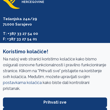
HERCEGOVINE
Tešanjska 24a/29
71000 Sarajevo
T: +387 33 27 54 00
F: +387 33 27 54 01
saibih@revizija.gov.ba
Koristimo kolačiće!
Na našoj web stranici koristimo kolačiće kako bismo
osigurali osnovne funkcionalnosti i pravilno funkcioniranje
Pristup informacijama
stranice. Klikom na "Prihvati sve" pristajete na korištenje
svih kolačića. Međutim, možete upravljati svojim
Mapa sajta
postavkama kolačića
kako biste dali kontrolirani
Oglasi
pristanak.
Uslovi korištenja
Prihvati sve
Javne nabavke