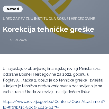
Novosti
URED ZA REVIZIJU INSTITUCIJA BOSNE I HERCEGOVINE
Korekcija tehničke greške
01.01.2020.
U Izvještaju o obavljenoj finansijskoj reviziji Ministarstva
odbrane Bosne i Hercegovine za 2022. godinu, u
Poglavlju I, tačka 2. došlo je do tehničke greške. Izvještaj
u kojem je tehnička greška korigovana postavljeno je na
web stranici Ureda za reviziju, na sljedećem linku:
https://www.revizija.gov.ba/Content/OpenAttachment?
Id=5f23b51c-8d92-4c49-94f7-