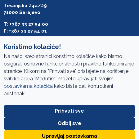
Tešanjska 24a/29
71000 Sarajevo
T: +387 33 27 54 00
F: +387 33 27 54 01
saibih@revizija.gov.ba
Koristimo kolačiće!
Na našoj web stranici koristimo kolačiće kako bismo
osigurali osnovne funkcionalnosti i pravilno funkcioniranje
Pristup informacijama
stranice. Klikom na "Prihvati sve" pristajete na korištenje
svih kolačića. Međutim, možete upravljati svojim
Mapa sajta
postavkama kolačića
kako biste dali kontrolirani
Oglasi
pristanak.
Uslovi korištenja
Prihvati sve
Javne nabavke
Zaštita privatnosti
Odbij sve
FAQ
Upravljaj postavkama