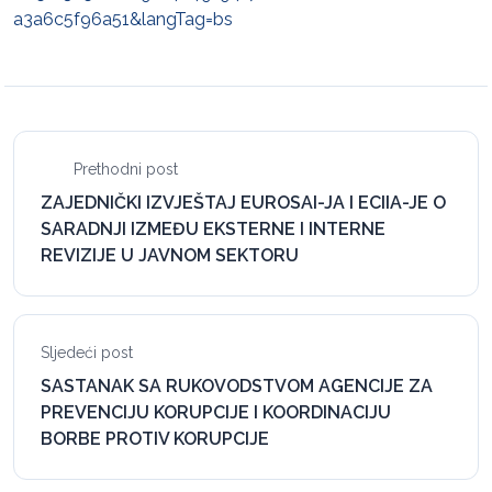
a3a6c5f96a51&langTag=bs
Prethodni post
ZAJEDNIČKI IZVJEŠTAJ EUROSAI-JA I ECIIA-JE O
SARADNJI IZMEĐU EKSTERNE I INTERNE
REVIZIJE U JAVNOM SEKTORU
Sljedeći post
SASTANAK SA RUKOVODSTVOM AGENCIJE ZA
PREVENCIJU KORUPCIJE I KOORDINACIJU
BORBE PROTIV KORUPCIJE