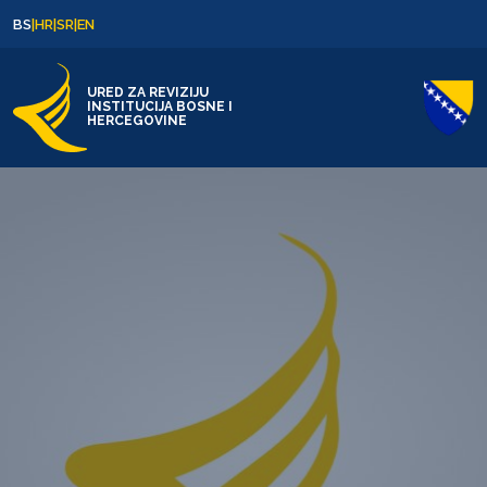
Skip to content
Skip to footer
BS
|
HR
|
SR
|
EN
URED ZA REVIZIJU
INSTITUCIJA BOSNE I
HERCEGOVINE