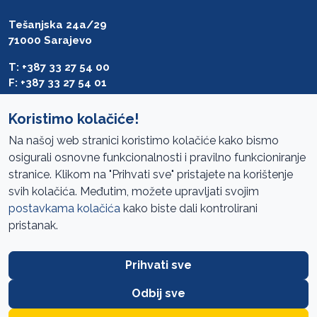
Tešanjska 24a/29
71000 Sarajevo
T: +387 33 27 54 00
F: +387 33 27 54 01
saibih@revizija.gov.ba
Koristimo kolačiće!
Na našoj web stranici koristimo kolačiće kako bismo
osigurali osnovne funkcionalnosti i pravilno funkcioniranje
Pristup informacijama
stranice. Klikom na "Prihvati sve" pristajete na korištenje
svih kolačića. Međutim, možete upravljati svojim
Mapa sajta
postavkama kolačića
kako biste dali kontrolirani
Oglasi
pristanak.
Uslovi korištenja
Prihvati sve
Javne nabavke
Zaštita privatnosti
Odbij sve
FAQ