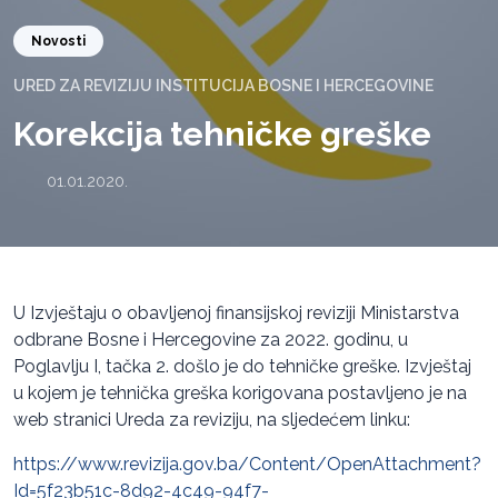
Novosti
URED ZA REVIZIJU INSTITUCIJA BOSNE I HERCEGOVINE
Korekcija tehničke greške
01.01.2020.
U Izvještaju o obavljenoj finansijskoj reviziji Ministarstva
odbrane Bosne i Hercegovine za 2022. godinu, u
Poglavlju I, tačka 2. došlo je do tehničke greške. Izvještaj
u kojem je tehnička greška korigovana postavljeno je na
web stranici Ureda za reviziju, na sljedećem linku:
https://www.revizija.gov.ba/Content/OpenAttachment?
Id=5f23b51c-8d92-4c49-94f7-