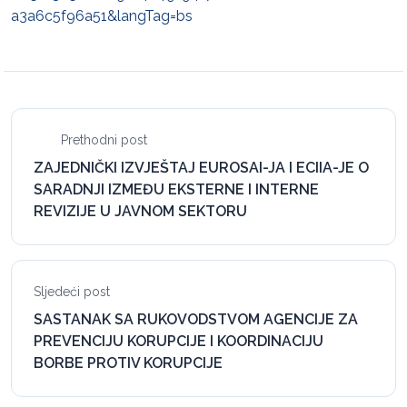
a3a6c5f96a51&langTag=bs
Prethodni post
ZAJEDNIČKI IZVJEŠTAJ EUROSAI-JA I ECIIA-JE O
SARADNJI IZMEĐU EKSTERNE I INTERNE
REVIZIJE U JAVNOM SEKTORU
Sljedeći post
SASTANAK SA RUKOVODSTVOM AGENCIJE ZA
PREVENCIJU KORUPCIJE I KOORDINACIJU
BORBE PROTIV KORUPCIJE