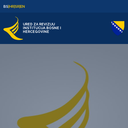
Skip to content
Skip to footer
BS
|
HR
|
SR
|
EN
URED ZA REVIZIJU
INSTITUCIJA BOSNE I
HERCEGOVINE