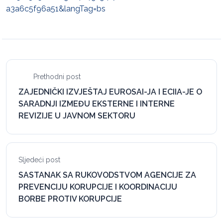
a3a6c5f96a51&langTag=bs
Prethodni post
ZAJEDNIČKI IZVJEŠTAJ EUROSAI-JA I ECIIA-JE O
SARADNJI IZMEĐU EKSTERNE I INTERNE
REVIZIJE U JAVNOM SEKTORU
Sljedeći post
SASTANAK SA RUKOVODSTVOM AGENCIJE ZA
PREVENCIJU KORUPCIJE I KOORDINACIJU
BORBE PROTIV KORUPCIJE