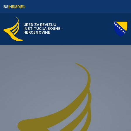
Skip to content
Skip to footer
BS
|
HR
|
SR
|
EN
URED ZA REVIZIJU
INSTITUCIJA BOSNE I
HERCEGOVINE