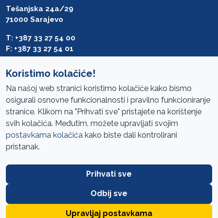
Tešanjska 24a/29
71000 Sarajevo
T: +387 33 27 54 00
F: +387 33 27 54 01
saibih@revizija.gov.ba
Koristimo kolačiće!
Na našoj web stranici koristimo kolačiće kako bismo
osigurali osnovne funkcionalnosti i pravilno funkcioniranje
Pristup informacijama
stranice. Klikom na "Prihvati sve" pristajete na korištenje
svih kolačića. Međutim, možete upravljati svojim
Mapa sajta
postavkama kolačića
kako biste dali kontrolirani
Oglasi
pristanak.
Uslovi korištenja
Prihvati sve
Javne nabavke
Zaštita privatnosti
Odbij sve
FAQ
Upravljaj postavkama