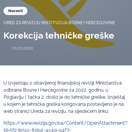
Novosti
URED ZA REVIZIJU INSTITUCIJA BOSNE I HERCEGOVINE
Korekcija tehničke greške
01.01.2020.
U Izvještaju o obavljenoj finansijskoj reviziji Ministarstva
odbrane Bosne i Hercegovine za 2022. godinu, u
Poglavlju I, tačka 2. došlo je do tehničke greške. Izvještaj
u kojem je tehnička greška korigovana postavljeno je na
web stranici Ureda za reviziju, na sljedećem linku:
https://www.revizija.gov.ba/Content/OpenAttachment?
Id=5f23b51c-8d92-4c49-94f7-