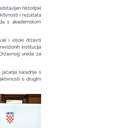
stavljen historijski
tivnosti i rezultata
Ureda s akademskom
ali i visoki državni
vizionih institucija
i Državnog ureda za
 jačanja saradnje s
aktivnosti s drugim