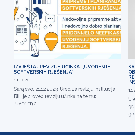
IZVJEŠTAJ REVIZIJE UČINKA: „UVOĐENJE
SA
SOFTVERSKIH RJEŠENJA“
OB
RE
1.1.2020
IN
Sarajevo, 21.12.2023. Ured za reviziju institucija
1.1
BiH je proveo reviziju učinka na temu:
Ure
„Uvođenje...
gru
god