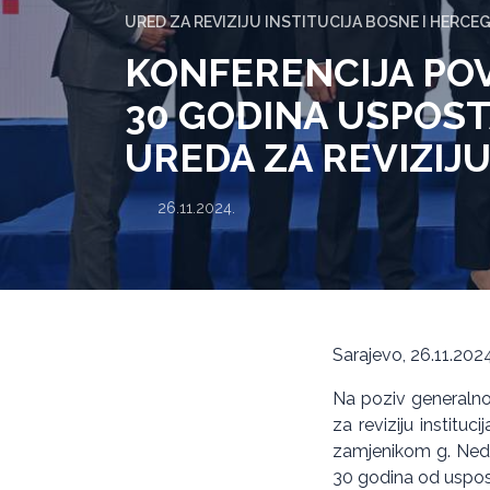
URED ZA REVIZIJU INSTITUCIJA BOSNE I HERCE
KONFERENCIJA PO
30 GODINA USPOS
UREDA ZA REVIZIJ
26.11.2024.
Sarajevo, 26.11.2024
Na poziv generalno
za reviziju institu
zamjenikom g. Nedž
30 godina od uspost