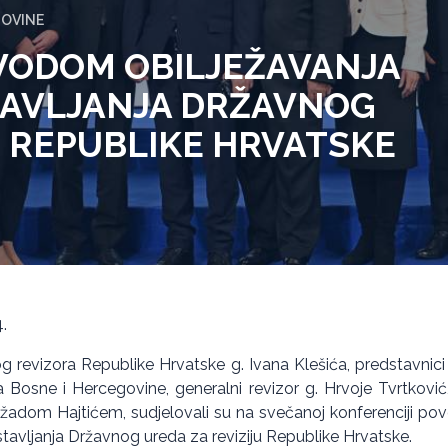
GOVINE
VODOM OBILJEŽAVANJA
TAVLJANJA DRŽAVNOG
U REPUBLIKE HRVATSKE
.
g revizora Republike Hrvatske g. Ivana Klešića, predstavnic
cija Bosne i Hercegovine, generalni revizor g. Hrvoje Tvrtkovi
adom Hajtićem, sudjelovali su na svečanoj konferenciji po
avljanja Državnog ureda za reviziju Republike Hrvatske.