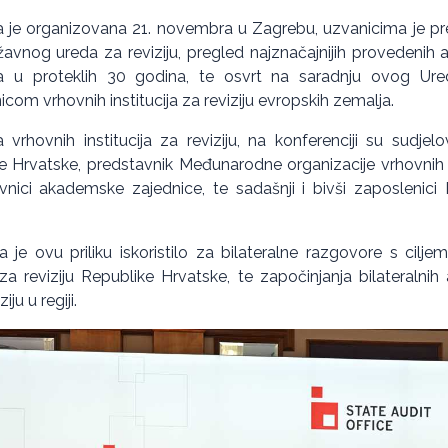
ja je organizovana 21. novembra u Zagrebu, uzvanicima je pred
avnog ureda za reviziju, pregled najznačajnijih provedenih ak
ija u proteklih 30 godina, te osvrt na saradnju ovog 
com vrhovnih institucija za reviziju evropskih zemalja.
vrhovnih institucija za reviziju, na konferenciji su sudjelov
e Hrvatske, predstavnik Međunarodne organizacije vrhovnih re
vnici akademske zajednice, te sadašnji i bivši zaposlenic
je ovu priliku iskoristilo za bilateralne razgovore s ciljem
 reviziju Republike Hrvatske, te započinjanja bilateralnih 
iju u regiji.