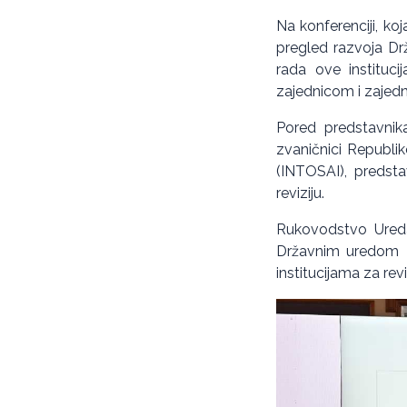
Na konferenciji, ko
pregled razvoja Drž
rada ove instituc
zajednicom i zajedni
Pored predstavnika 
zvaničnici Republik
(INTOSAI), predsta
reviziju.
Rukovodstvo Ureda 
Državnim uredom za
institucijama za reviz