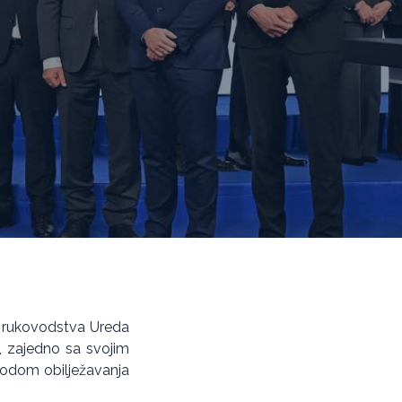
i rukovodstva Ureda
ć, zajedno sa svojim
vodom obilježavanja