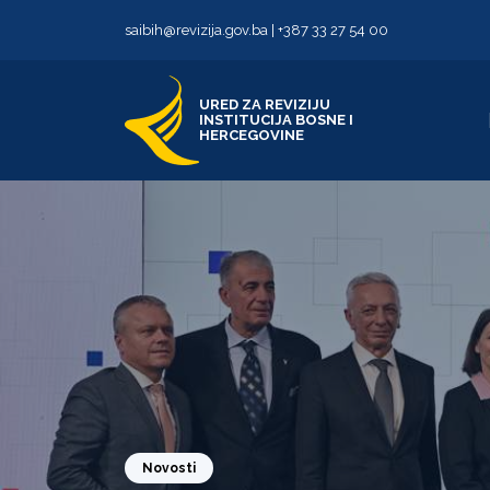
Skip to content
Skip to footer
saibih@revizija.gov.ba
|
+387 33 27 54 00
URED ZA REVIZIJU
INSTITUCIJA BOSNE I
HERCEGOVINE
Novosti