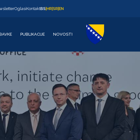
wsletter
Oglasi
Kontakt
BS
|
HR
|
SR
|
EN
BAVKE
PUBLIKACIJE
NOVOSTI