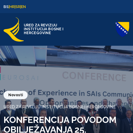
Skip to content
Skip to footer
BS
|
HR
|
SR
|
EN
URED ZA REVIZIJU
INSTITUCIJA BOSNE I
HERCEGOVINE
Novosti
URED ZA REVIZIJU INSTITUCIJA BOSNE I HERCEGOVINE
KONFERENCIJA POVODOM
OBILJEŽAVANJA 25.