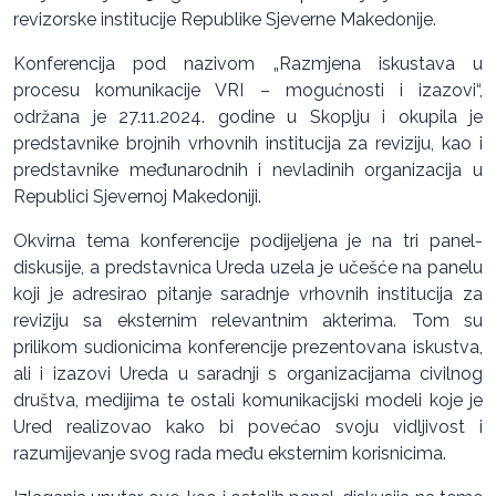
revizorske institucije Republike Sjeverne Makedonije.
Konferencija pod nazivom „Razmjena iskustava u
procesu komunikacije VRI – mogućnosti i izazovi“,
održana je 27.11.2024. godine u Skoplju i okupila je
predstavnike brojnih vrhovnih institucija za reviziju, kao i
predstavnike međunarodnih i nevladinih organizacija u
Republici Sjevernoj Makedoniji.
Okvirna tema konferencije podijeljena je na tri panel-
diskusije, a predstavnica Ureda uzela je učešće na panelu
koji je adresirao pitanje saradnje vrhovnih institucija za
reviziju sa eksternim relevantnim akterima. Tom su
prilikom sudionicima konferencije prezentovana iskustva,
ali i izazovi Ureda u saradnji s organizacijama civilnog
društva, medijima te ostali komunikacijski modeli koje je
Ured realizovao kako bi povećao svoju vidljivost i
razumijevanje svog rada među eksternim korisnicima.