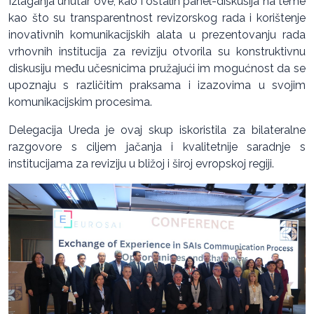
Izlaganja unutar ove, kao i ostalih panel-diskusija na teme
kao što su transparentnost revizorskog rada i korištenje
inovativnih komunikacijskih alata u prezentovanju rada
vrhovnih institucija za reviziju otvorila su konstruktivnu
diskusiju među učesnicima pružajući im mogućnost da se
upoznaju s različitim praksama i izazovima u svojim
komunikacijskim procesima.
Delegacija Ureda je ovaj skup iskoristila za bilateralne
razgovore s ciljem jačanja i kvalitetnije saradnje s
institucijama za reviziju u bližoj i široj evropskoj regiji.