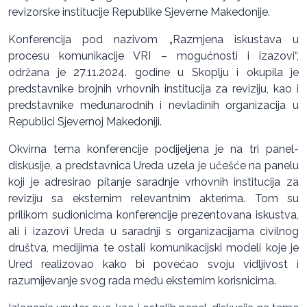
revizorske institucije Republike Sjeverne Makedonije.
Konferencija pod nazivom „Razmjena iskustava u
procesu komunikacije VRI – mogućnosti i izazovi“,
održana je 27.11.2024. godine u Skoplju i okupila je
predstavnike brojnih vrhovnih institucija za reviziju, kao i
predstavnike međunarodnih i nevladinih organizacija u
Republici Sjevernoj Makedoniji.
Okvirna tema konferencije podijeljena je na tri panel-
diskusije, a predstavnica Ureda uzela je učešće na panelu
koji je adresirao pitanje saradnje vrhovnih institucija za
reviziju sa eksternim relevantnim akterima. Tom su
prilikom sudionicima konferencije prezentovana iskustva,
ali i izazovi Ureda u saradnji s organizacijama civilnog
društva, medijima te ostali komunikacijski modeli koje je
Ured realizovao kako bi povećao svoju vidljivost i
razumijevanje svog rada među eksternim korisnicima.