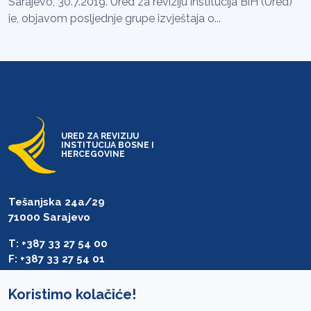
Sarajevo, 30.7.2019. Ured za reviziju institucija BiH (Ured)
je, objavom posljednje grupe izvještaja o...
URED ZA REVIZIJU
INSTITUCIJA BOSNE I
HERCEGOVINE
Tešanjska 24a/29
71000 Sarajevo
T: +387 33 27 54 00
F: +387 33 27 54 01
saibih@revizija.gov.ba
Koristimo kolačiće!