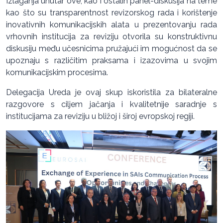
Izlaganja unutar ove, kao i ostalih panel-diskusija na teme
kao što su transparentnost revizorskog rada i korištenje
inovativnih komunikacijskih alata u prezentovanju rada
vrhovnih institucija za reviziju otvorila su konstruktivnu
diskusiju među učesnicima pružajući im mogućnost da se
upoznaju s različitim praksama i izazovima u svojim
komunikacijskim procesima.
Delegacija Ureda je ovaj skup iskoristila za bilateralne
razgovore s ciljem jačanja i kvalitetnije saradnje s
institucijama za reviziju u bližoj i široj evropskoj regiji.