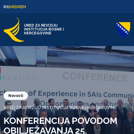
Skip to content
Skip to footer
BS
|
HR
|
SR
|
EN
URED ZA REVIZIJU
INSTITUCIJA BOSNE I
HERCEGOVINE
Novosti
URED ZA REVIZIJU INSTITUCIJA BOSNE I HERCEGOVINE
KONFERENCIJA POVODOM
OBILJEŽAVANJA 25.