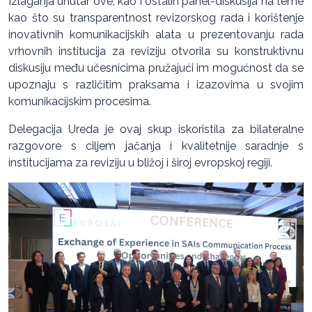
Izlaganja unutar ove, kao i ostalih panel-diskusija na teme
kao što su transparentnost revizorskog rada i korištenje
inovativnih komunikacijskih alata u prezentovanju rada
vrhovnih institucija za reviziju otvorila su konstruktivnu
diskusiju među učesnicima pružajući im mogućnost da se
upoznaju s različitim praksama i izazovima u svojim
komunikacijskim procesima.
Delegacija Ureda je ovaj skup iskoristila za bilateralne
razgovore s ciljem jačanja i kvalitetnije saradnje s
institucijama za reviziju u bližoj i široj evropskoj regiji.