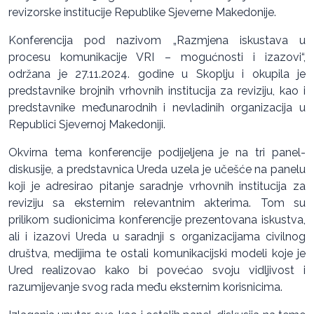
revizorske institucije Republike Sjeverne Makedonije.
Konferencija pod nazivom „Razmjena iskustava u
procesu komunikacije VRI – mogućnosti i izazovi“,
održana je 27.11.2024. godine u Skoplju i okupila je
predstavnike brojnih vrhovnih institucija za reviziju, kao i
predstavnike međunarodnih i nevladinih organizacija u
Republici Sjevernoj Makedoniji.
Okvirna tema konferencije podijeljena je na tri panel-
diskusije, a predstavnica Ureda uzela je učešće na panelu
koji je adresirao pitanje saradnje vrhovnih institucija za
reviziju sa eksternim relevantnim akterima. Tom su
prilikom sudionicima konferencije prezentovana iskustva,
ali i izazovi Ureda u saradnji s organizacijama civilnog
društva, medijima te ostali komunikacijski modeli koje je
Ured realizovao kako bi povećao svoju vidljivost i
razumijevanje svog rada među eksternim korisnicima.