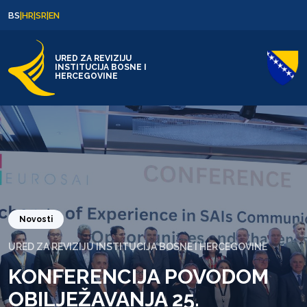
Skip to content
Skip to footer
BS
|
HR
|
SR
|
EN
URED ZA REVIZIJU
INSTITUCIJA BOSNE I
HERCEGOVINE
Novosti
URED ZA REVIZIJU INSTITUCIJA BOSNE I HERCEGOVINE
KONFERENCIJA POVODOM
OBILJEŽAVANJA 25.