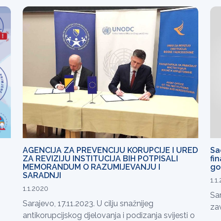
AGENCIJA ZA PREVENCIJU KORUPCIJE I URED
Sa
ZA REVIZIJU INSTITUCIJA BIH POTPISALI
fin
MEMORANDUM O RAZUMIJEVANJU I
go
SARADNJI
1.1
1.1.2020
Sar
Sarajevo, 17.11.2023. U cilju snažnijeg
zav
antikorupcijskog djelovanja i podizanja svijesti o