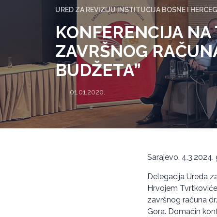
URED ZA REVIZIJU INSTITUCIJA BOSNE I HERCE
KONFERENCIJA NA 
ZAVRŠNOG RAČUN
BUDŽETA”
01.01.2020.
Sarajevo, 4.3.2024.
Delegacija Ureda za
Hrvojem Tvrtkovićem
završnog računa drž
Gora. Domaćin konfe