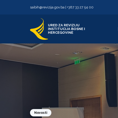
Skip to content
Skip to footer
saibih@revizija.gov.ba
|
+387 33 27 54 00
URED ZA REVIZIJU
INSTITUCIJA BOSNE I
HERCEGOVINE
Novosti