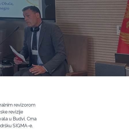
neralnim revizorom
ke revizije
ala u Budvi, Crna
podršku SIGMA-e.