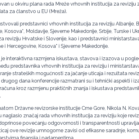
van u okviru plana rada Mreže vrhovnih institucija za reviziju 
data za članstvo u EU (Mreža).
stvovali predstavnici vrhovnih institucija za reviziju Albanije, 
, Kosova*, Moldavije, Sjeverne Makedonije, Srbije, Turske i Ukra
za reviziju Hrvatske i Slovenije, kao i predstavnici ministarstav
ne i Hercegovine, Kosova* i Sjeverne Makedonije.
la je interaktivna razmjena iskustava, stavova i izazova u pogl
u predstavnika vrhovnih institucija za reviziju i ministarstava 
nje strateških mogućnosti za jačanje uticaja i rezultata revi
drugog dana konferencije razmatrani su i tehnički aspekti i iz
računa kroz razmjenu praktičnih znanja i iskustava predstavni
.
atom Državne revizorske institucije Crne Gore, Nikola N. Kov
aglasio značaj rada vrhovnih institucija za reviziju koje rev
oprinose povećanju odgovornosti i transparentnosti upravlja
uticaj ove revizije umnogome zavisi od efikasne saradnje, komu
arstvima finansija i parlamentima.