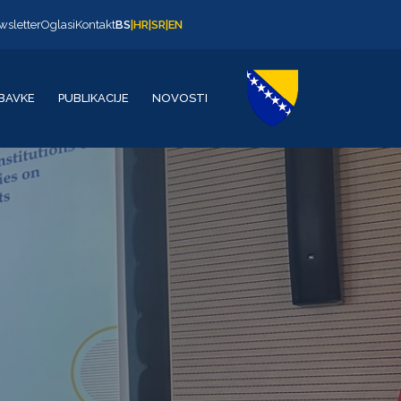
wsletter
Oglasi
Kontakt
BS
|
HR
|
SR
|
EN
BAVKE
PUBLIKACIJE
NOVOSTI