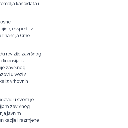
zemalja kandidata i
Bosne i
jine, eksperti iz
a finansija Crne
edu revizije završnog
finansija, s
zije završnog
azovi u vezi s
ka iz vrhovnih
ačević u svom je
izijom završnog
nja javnim
nikacije i razmjene