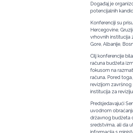
Događaj je organizo
potencijalnih kandi
Konferenciji su prisu
Hercegovine, Gruzije
vrhovnih institucija 
Gore, Albanije, Bos
Cilj konferencije bi
računa budžeta izmeđ
fokusom na razmatra
računa. Pored toga, 
revizijom završnog 
institucija za reviziju
Predsjedavajući Sen
uvodnom obraćanju n
državnog budžeta d
sredstvima, ali da 
informacija s minist