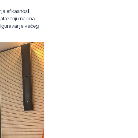
a efikasnosti i
nalaženju načina
osiguravanje većeg