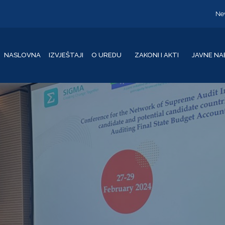
Ne
NASLOVNA
IZVJEŠTAJI
O UREDU
ZAKONI I AKTI
JAVNE NA