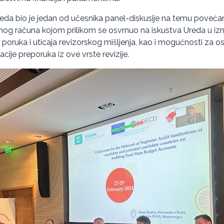
reda bio je jedan od učesnika panel-diskusije na temu povećanj
vršnog računa kojom prilikom se osvrnuo na iskustva Ureda u iz
h poruka i uticaja revizorskog mišljenja, kao i mogućnosti za 
ije preporuka iz ove vrste revizije.