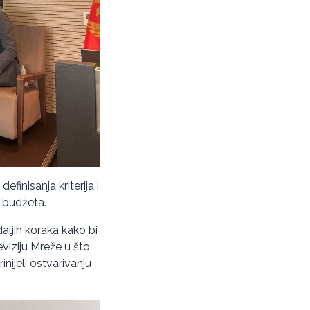
inisanja kriterija i
a budžeta.
daljih koraka kako bi
eviziju Mreže u što
inijeli ostvarivanju