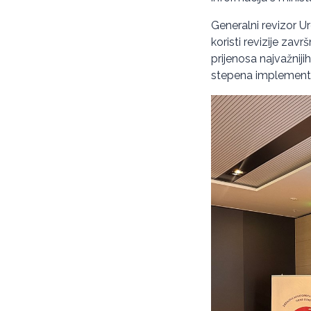
Generalni revizor U
koristi revizije za
prijenosa najvažniji
stepena implementac