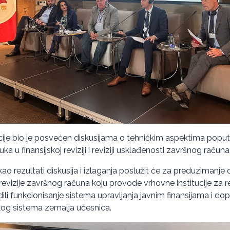
ije bio je posvećen diskusijama o tehničkim aspektima poput def
ka u finansijskoj reviziji i reviziji usklađenosti završnog račun
ao rezultati diskusija i izlaganja poslužit će za preduzimanje 
e revizije završnog računa koju provode vrhovne institucije za r
dili funkcionisanje sistema upravljanja javnim finansijama i dopr
jskog sistema zemalja učesnica.