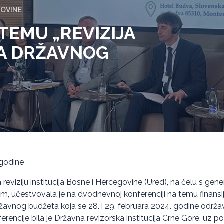
GOVINE
TEMU „REVIZIJA
A DRŽAVNOG
 godine
 reviziju institucija Bosne i Hercegovine (Ured), na čelu s ge
, učestvovala je na dvodnevnoj konferenciji na temu finansijs
avnog budžeta koja se 28. i 29. februara 2024. godine održav
rencije bila je Državna revizorska institucija Crne Gore, uz 