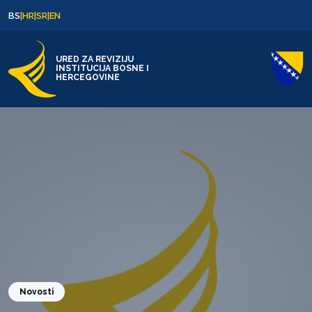
Skip to content
Skip to footer
BS
|
HR
|
SR
|
EN
URED ZA REVIZIJU
INSTITUCIJA BOSNE I
HERCEGOVINE
Novosti