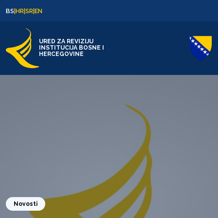
Skip to content
Skip to footer
BS
|
HR
|
SR
|
EN
URED ZA REVIZIJU
INSTITUCIJA BOSNE I
HERCEGOVINE
Novosti