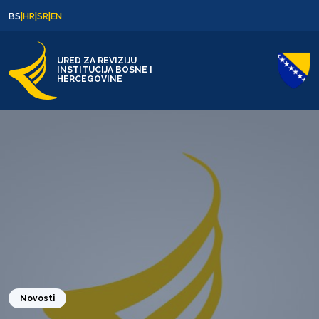
Skip to content
Skip to footer
BS
|
HR
|
SR
|
EN
URED ZA REVIZIJU
INSTITUCIJA BOSNE I
HERCEGOVINE
Novosti