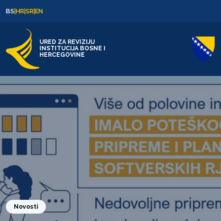
Skip to content
Skip to footer
BS
|
HR
|
SR
|
EN
URED ZA REVIZIJU
INSTITUCIJA BOSNE I
HERCEGOVINE
Novosti