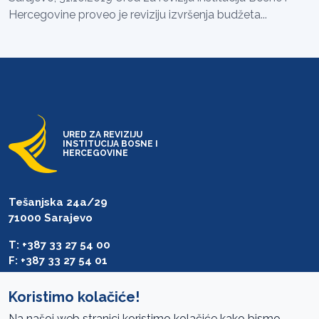
Hercegovine proveo je reviziju izvršenja budžeta...
URED ZA REVIZIJU
INSTITUCIJA BOSNE I
HERCEGOVINE
Tešanjska 24a/29
71000 Sarajevo
T: +387 33 27 54 00
F: +387 33 27 54 01
saibih@revizija.gov.ba
Koristimo kolačiće!
Na našoj web stranici koristimo kolačiće kako bismo