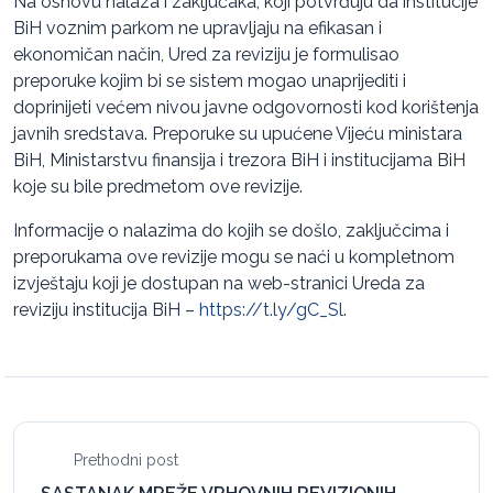
Na osnovu nalaza i zaključaka, koji potvrđuju da institucije
BiH voznim parkom ne upravljaju na efikasan i
ekonomičan način, Ured za reviziju je formulisao
preporuke kojim bi se sistem mogao unaprijediti i
doprinijeti većem nivou javne odgovornosti kod korištenja
javnih sredstava. Preporuke su upućene Vijeću ministara
BiH, Ministarstvu finansija i trezora BiH i institucijama BiH
koje su bile predmetom ove revizije.
Informacije o nalazima do kojih se došlo, zaključcima i
preporukama ove revizije mogu se naći u kompletnom
izvještaju koji je dostupan na web-stranici Ureda za
reviziju institucija BiH –
https://t.ly/gC_Sl
.
Prethodni post