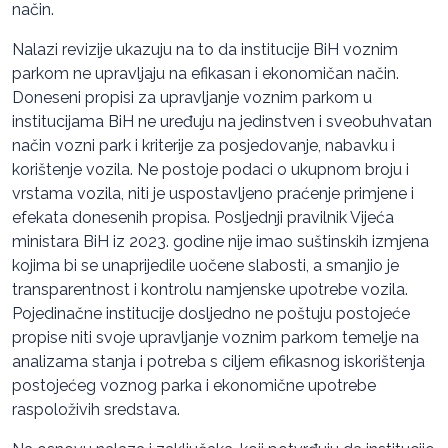
način.
Nalazi revizije ukazuju na to da institucije BiH voznim
parkom ne upravljaju na efikasan i ekonomičan način.
Doneseni propisi za upravljanje voznim parkom u
institucijama BiH ne uređuju na jedinstven i sveobuhvatan
način vozni park i kriterije za posjedovanje, nabavku i
korištenje vozila. Ne postoje podaci o ukupnom broju i
vrstama vozila, niti je uspostavljeno praćenje primjene i
efekata donesenih propisa. Posljednji pravilnik Vijeća
ministara BiH iz 2023. godine nije imao suštinskih izmjena
kojima bi se unaprijedile uočene slabosti, a smanjio je
transparentnost i kontrolu namjenske upotrebe vozila.
Pojedinačne institucije dosljedno ne poštuju postojeće
propise niti svoje upravljanje voznim parkom temelje na
analizama stanja i potreba s ciljem efikasnog iskorištenja
postojećeg voznog parka i ekonomične upotrebe
raspoloživih sredstava.