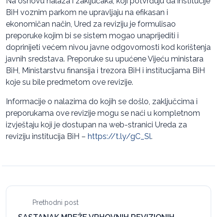
Na osnovu nalaza i zaključaka, koji potvrđuju da institucije
BiH voznim parkom ne upravljaju na efikasan i
ekonomičan način, Ured za reviziju je formulisao
preporuke kojim bi se sistem mogao unaprijediti i
doprinijeti većem nivou javne odgovornosti kod korištenja
javnih sredstava. Preporuke su upućene Vijeću ministara
BiH, Ministarstvu finansija i trezora BiH i institucijama BiH
koje su bile predmetom ove revizije.
Informacije o nalazima do kojih se došlo, zaključcima i
preporukama ove revizije mogu se naći u kompletnom
izvještaju koji je dostupan na web-stranici Ureda za
reviziju institucija BiH –
https://t.ly/gC_Sl
.
Prethodni post