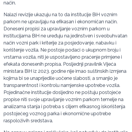
način.
Nalazi revizije ukazuju na to da institucije BiH voznim
parkom ne upravljaju na efikasan i ekonomičan način.
Doneseni propisi za upravljanje voznim parkom u
institucijama BiH ne uređuju na jedinstven i sveobuhvatan
način vozni park i kriterije za posjedovanje, nabavku i
korištenje vozila. Ne postoje podaci o ukupnom broju i
vrstama vozila, niti je uspostavljeno praćenje primjene i
efekata donesenih propisa. Posljednji pravilnik Vijeća
ministara BiH iz 2023. godine nije imao suštinskih izmjena
kojima bi se unaprijedile uočene slabosti, a smanjio je
transparentnost i kontrolu namjenske upotrebe vozila.
Pojedinačne institucije dosljedno ne poštuju postojeće
propise niti svoje upravljanje voznim parkom temelje na
analizama stanja i potreba s ciljem efikasnog iskorištenja
postojećeg voznog parka i ekonomične upotrebe
raspoloživih sredstava.