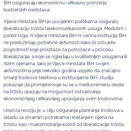
BiH osiguravaju ekonomičnu i efikasnu potrošnju
budžetskih sredstava.
Vijeće ministara BiH je usvojenim politikama osiguralo
liberalizaciju tržišta telekomunikacionih usluga. Međutim, i
pored toga, ni Vijeće ministara BiH ni većina institucija BiH
ne preduzimaju potrebne aktivnosti kako bi ostvarile
pogodnosti koje proizilaze za potrošače u procesu
liberalizacije, a koje se ogledaju u kvalitetnijim uslugama ili
nižim cijenama. Iako je Vijeće ministara BiH svojim
aktivnostima prije nekoliko godina uspjelo da značajno
smanji troškove telefona u institucijama BiH, studija
pokazuje da promjene koje su se u međuvremenu desile
na tržištu ukazuju na mogućnost ostvarivanja
ekonomičnijeg i efikasnijeg upravljanja ovim troškovima.
Ured za reviziju je, u cilju osiguranja planiranja troškova u
skladu sa stvarnim potrebama i kretanjem cijena na
tržištu, kao i maksimiziranja koristi od liberalizacije tržišta