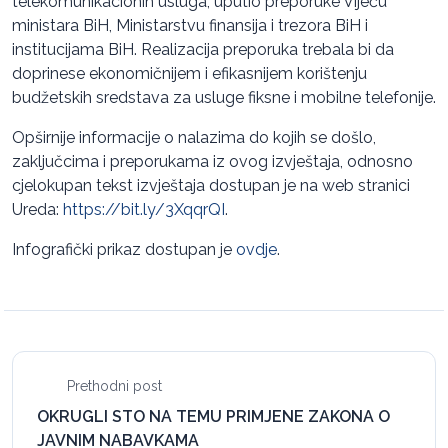
telekomunikacionih usluga, uputio preporuke Vijeću
ministara BiH, Ministarstvu finansija i trezora BiH i
institucijama BiH. Realizacija preporuka trebala bi da
doprinese ekonomičnijem i efikasnijem korištenju
budžetskih sredstava za usluge fiksne i mobilne telefonije.
Opširnije informacije o nalazima do kojih se došlo,
zaključcima i preporukama iz ovog izvještaja, odnosno
cjelokupan tekst izvještaja dostupan je na web stranici
Ureda:
https://bit.ly/3XqqrQI
.
Infografički prikaz dostupan je
ovdje
.
Prethodni post
OKRUGLI STO NA TEMU PRIMJENE ZAKONA O
JAVNIM NABAVKAMA