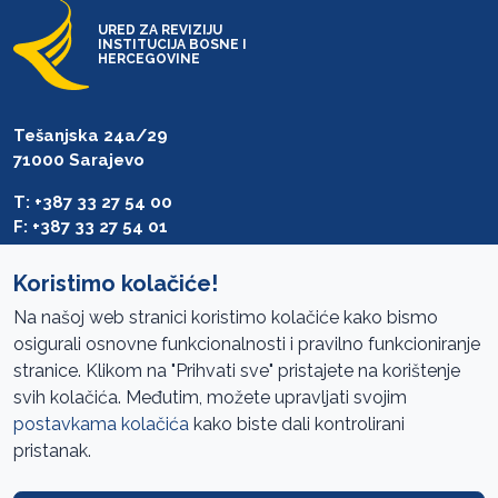
URED ZA REVIZIJU
INSTITUCIJA BOSNE I
HERCEGOVINE
Tešanjska 24a/29
71000 Sarajevo
T: +387 33 27 54 00
F: +387 33 27 54 01
saibih@revizija.gov.ba
Koristimo kolačiće!
Na našoj web stranici koristimo kolačiće kako bismo
osigurali osnovne funkcionalnosti i pravilno funkcioniranje
Pristup informacijama
stranice. Klikom na "Prihvati sve" pristajete na korištenje
svih kolačića. Međutim, možete upravljati svojim
Mapa sajta
postavkama kolačića
kako biste dali kontrolirani
Oglasi
pristanak.
Uslovi korištenja