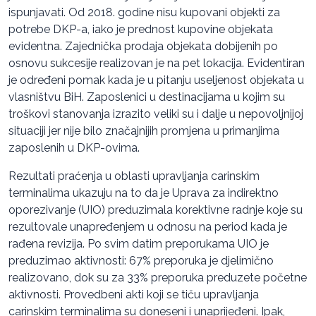
ispunjavati. Od 2018. godine nisu kupovani objekti za
potrebe DKP-a, iako je prednost kupovine objekata
evidentna. Zajednička prodaja objekata dobijenih po
osnovu sukcesije realizovan je na pet lokacija. Evidentiran
je određeni pomak kada je u pitanju useljenost objekata u
vlasništvu BiH. Zaposlenici u destinacijama u kojim su
troškovi stanovanja izrazito veliki su i dalje u nepovoljnijoj
situaciji jer nije bilo značajnijih promjena u primanjima
zaposlenih u DKP-ovima.
Rezultati praćenja u oblasti upravljanja carinskim
terminalima ukazuju na to da je Uprava za indirektno
oporezivanje (UIO) preduzimala korektivne radnje koje su
rezultovale unapređenjem u odnosu na period kada je
rađena revizija. Po svim datim preporukama UIO je
preduzimao aktivnosti: 67% preporuka je djelimično
realizovano, dok su za 33% preporuka preduzete početne
aktivnosti. Provedbeni akti koji se tiču upravljanja
carinskim terminalima su doneseni i unaprijeđeni. Ipak,