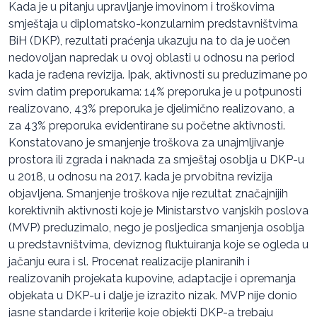
Kada je u pitanju upravljanje imovinom i troškovima
smještaja u diplomatsko-konzularnim predstavništvima
BiH (DKP), rezultati praćenja ukazuju na to da je uočen
nedovoljan napredak u ovoj oblasti u odnosu na period
kada je rađena revizija. Ipak, aktivnosti su preduzimane po
svim datim preporukama: 14% preporuka je u potpunosti
realizovano, 43% preporuka je djelimično realizovano, a
za 43% preporuka evidentirane su početne aktivnosti.
Konstatovano je smanjenje troškova za unajmljivanje
prostora ili zgrada i naknada za smještaj osoblja u DKP-u
u 2018, u odnosu na 2017. kada je prvobitna revizija
objavljena. Smanjenje troškova nije rezultat značajnijih
korektivnih aktivnosti koje je Ministarstvo vanjskih poslova
(MVP) preduzimalo, nego je posljedica smanjenja osoblja
u predstavništvima, deviznog fluktuiranja koje se ogleda u
jačanju eura i sl. Procenat realizacije planiranih i
realizovanih projekata kupovine, adaptacije i opremanja
objekata u DKP-u i dalje je izrazito nizak. MVP nije donio
jasne standarde i kriterije koje objekti DKP-a trebaju