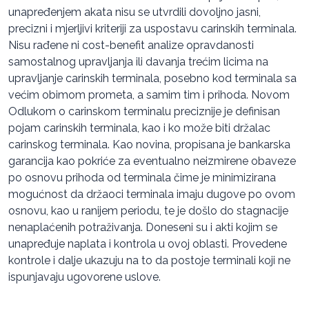
unapređenjem akata nisu se utvrdili dovoljno jasni,
precizni i mjerljivi kriteriji za uspostavu carinskih terminala.
Nisu rađene ni cost-benefit analize opravdanosti
samostalnog upravljanja ili davanja trećim licima na
upravljanje carinskih terminala, posebno kod terminala sa
većim obimom prometa, a samim tim i prihoda. Novom
Odlukom o carinskom terminalu preciznije je definisan
pojam carinskih terminala, kao i ko može biti držalac
carinskog terminala. Kao novina, propisana je bankarska
garancija kao pokriće za eventualno neizmirene obaveze
po osnovu prihoda od terminala čime je minimizirana
mogućnost da držaoci terminala imaju dugove po ovom
osnovu, kao u ranijem periodu, te je došlo do stagnacije
nenaplaćenih potraživanja. Doneseni su i akti kojim se
unapređuje naplata i kontrola u ovoj oblasti. Provedene
kontrole i dalje ukazuju na to da postoje terminali koji ne
ispunjavaju ugovorene uslove.