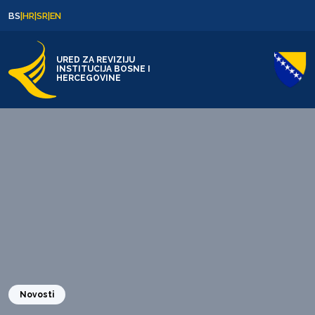
Skip to content
Skip to footer
BS
|
HR
|
SR
|
EN
URED ZA REVIZIJU
INSTITUCIJA BOSNE I
HERCEGOVINE
Novosti