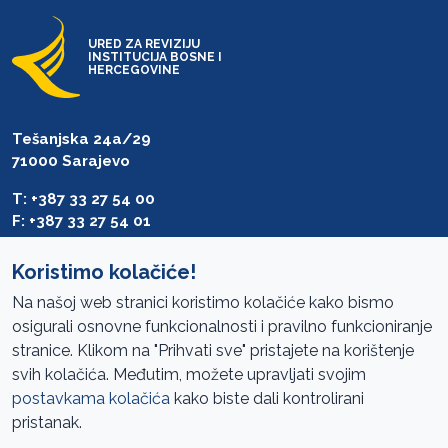
URED ZA REVIZIJU
INSTITUCIJA BOSNE I
HERCEGOVINE
Tešanjska 24a/29
71000 Sarajevo
T: +387 33 27 54 00
F: +387 33 27 54 01
saibih@revizija.gov.ba
Koristimo kolačiće!
Na našoj web stranici koristimo kolačiće kako bismo
osigurali osnovne funkcionalnosti i pravilno funkcioniranje
Pristup informacijama
stranice. Klikom na "Prihvati sve" pristajete na korištenje
svih kolačića. Međutim, možete upravljati svojim
Mapa sajta
postavkama kolačića
kako biste dali kontrolirani
Oglasi
pristanak.
Uslovi korištenja