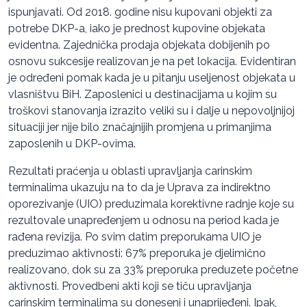
ispunjavati. Od 2018. godine nisu kupovani objekti za
potrebe DKP-a, iako je prednost kupovine objekata
evidentna. Zajednička prodaja objekata dobijenih po
osnovu sukcesije realizovan je na pet lokacija. Evidentiran
je određeni pomak kada je u pitanju useljenost objekata u
vlasništvu BiH. Zaposlenici u destinacijama u kojim su
troškovi stanovanja izrazito veliki su i dalje u nepovoljnijoj
situaciji jer nije bilo značajnijih promjena u primanjima
zaposlenih u DKP-ovima.
Rezultati praćenja u oblasti upravljanja carinskim
terminalima ukazuju na to da je Uprava za indirektno
oporezivanje (UIO) preduzimala korektivne radnje koje su
rezultovale unapređenjem u odnosu na period kada je
rađena revizija. Po svim datim preporukama UIO je
preduzimao aktivnosti: 67% preporuka je djelimično
realizovano, dok su za 33% preporuka preduzete početne
aktivnosti. Provedbeni akti koji se tiču upravljanja
carinskim terminalima su doneseni i unaprijeđeni. Ipak,