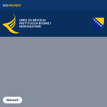
Skip to content
Skip to footer
BS
|
HR
|
SR
|
EN
URED ZA REVIZIJU
INSTITUCIJA BOSNE I
HERCEGOVINE
Novosti