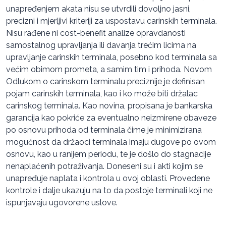
unapređenjem akata nisu se utvrdili dovoljno jasni,
precizni i mjerljivi kriteriji za uspostavu carinskih terminala.
Nisu rađene ni cost-benefit analize opravdanosti
samostalnog upravljanja ili davanja trećim licima na
upravljanje carinskih terminala, posebno kod terminala sa
većim obimom prometa, a samim tim i prihoda. Novom
Odlukom o carinskom terminalu preciznije je definisan
pojam carinskih terminala, kao i ko može biti držalac
carinskog terminala. Kao novina, propisana je bankarska
garancija kao pokriće za eventualno neizmirene obaveze
po osnovu prihoda od terminala čime je minimizirana
mogućnost da držaoci terminala imaju dugove po ovom
osnovu, kao u ranijem periodu, te je došlo do stagnacije
nenaplaćenih potraživanja. Doneseni su i akti kojim se
unapređuje naplata i kontrola u ovoj oblasti. Provedene
kontrole i dalje ukazuju na to da postoje terminali koji ne
ispunjavaju ugovorene uslove.