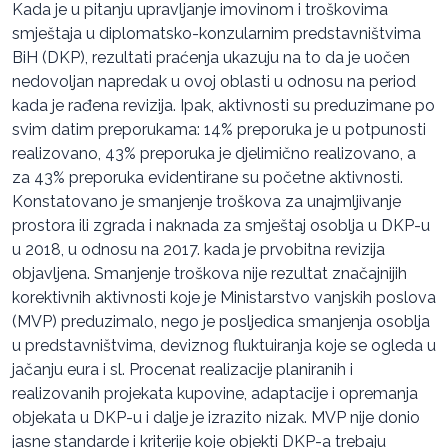
Kada je u pitanju upravljanje imovinom i troškovima
smještaja u diplomatsko-konzularnim predstavništvima
BiH (DKP), rezultati praćenja ukazuju na to da je uočen
nedovoljan napredak u ovoj oblasti u odnosu na period
kada je rađena revizija. Ipak, aktivnosti su preduzimane po
svim datim preporukama: 14% preporuka je u potpunosti
realizovano, 43% preporuka je djelimično realizovano, a
za 43% preporuka evidentirane su početne aktivnosti.
Konstatovano je smanjenje troškova za unajmljivanje
prostora ili zgrada i naknada za smještaj osoblja u DKP-u
u 2018, u odnosu na 2017. kada je prvobitna revizija
objavljena. Smanjenje troškova nije rezultat značajnijih
korektivnih aktivnosti koje je Ministarstvo vanjskih poslova
(MVP) preduzimalo, nego je posljedica smanjenja osoblja
u predstavništvima, deviznog fluktuiranja koje se ogleda u
jačanju eura i sl. Procenat realizacije planiranih i
realizovanih projekata kupovine, adaptacije i opremanja
objekata u DKP-u i dalje je izrazito nizak. MVP nije donio
jasne standarde i kriterije koje objekti DKP-a trebaju