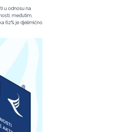
sti u odnosu na
nosti, međutim,
ka 62% je djelimično