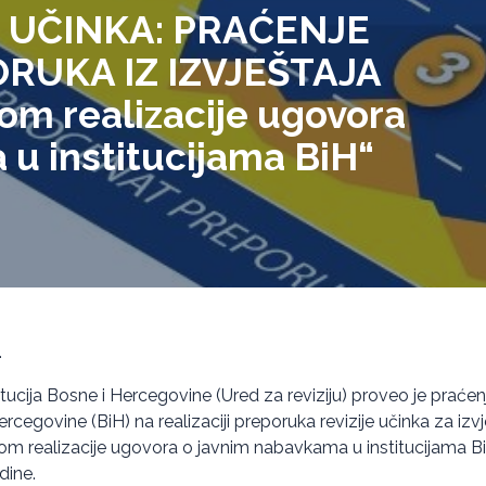
E UČINKA: PRAĆENJE
RUKA IZ IZVJEŠTAJA
om realizacije ugovora
u institucijama BiH“
.
titucija Bosne i Hercegovine (Ured za reviziju) proveo je praćen
ercegovine (BiH) na realizaciji preporuka revizije učinka za izvj
om realizacije ugovora o javnim nabavkama u institucijama BiH“
dine.