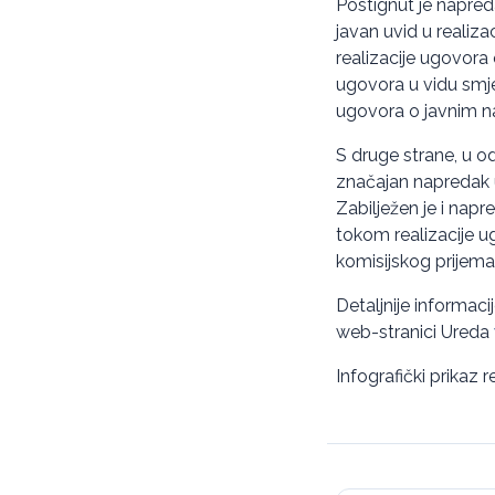
Postignut je napre
javan uvid u realiz
realizacije ugovora
ugovora u vidu smje
ugovora o javnim n
S druge strane, u o
značajan napredak u
Zabilježen je i na
tokom realizacije ug
komisijskog prijema
Detaljnije informac
web-stranici Ureda
Infografički prikaz