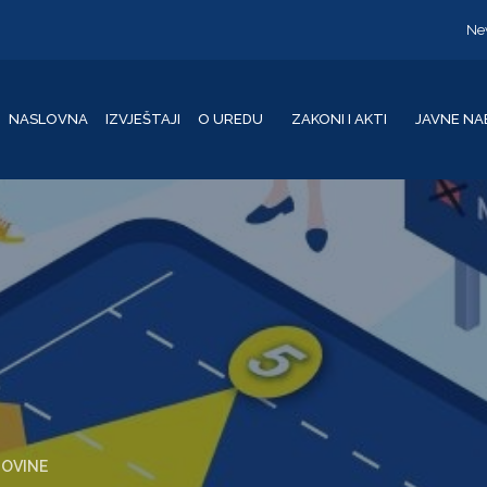
Ne
NASLOVNA
IZVJEŠTAJI
O UREDU
ZAKONI I AKTI
JAVNE NA
GOVINE