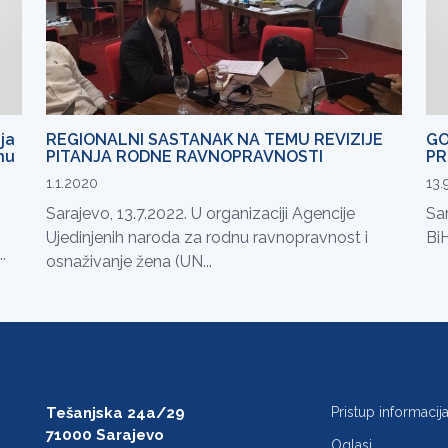
ja
REGIONALNI SASTANAK NA TEMU REVIZIJE
GO
inu
PITANJA RODNE RAVNOPRAVNOSTI
PR
1.1.2020
13.
Sarajevo, 13.7.2022. U organizaciji Agencije
Sar
Ujedinjenih naroda za rodnu ravnopravnost i
BiH
.
osnaživanje žena (UN...
Tešanjska 24a/29
Pristup informaci
71000 Sarajevo
Oglasi