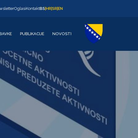
wsletter
Oglasi
Kontakt
BS
|
HR
|
SR
|
EN
BAVKE
PUBLIKACIJE
NOVOSTI