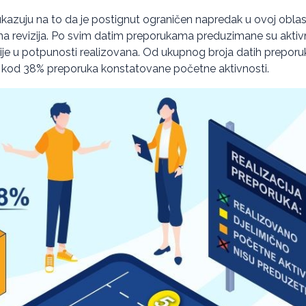
ukazuju na to da je postignut ograničen napredak u ovoj obla
na revizija. Po svim datim preporukama preduzimane su aktiv
ije u potpunosti realizovana. Od ukupnog broja datih preporu
u kod 38% preporuka konstatovane početne aktivnosti.