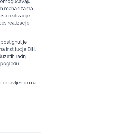
je omogućavaju
lnih mehanizama
sa realizacije
es realizacije
 postignut je
 institucija BiH.
zetih radnji
 u pogledu
ju objavljenom na