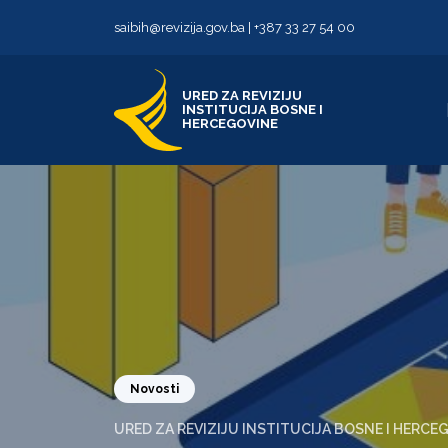
Skip to content
Skip to footer
saibih@revizija.gov.ba
|
+387 33 27 54 00
URED ZA REVIZIJU
INSTITUCIJA BOSNE I
HERCEGOVINE
Novosti
URED ZA REVIZIJU INSTITUCIJA BOSNE I HERCE