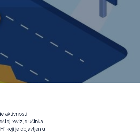
je aktivnosti
eštaj revizije učinka
 koji je objavljen u