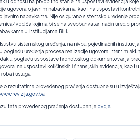
dak u odnosu na prvobitno stanje na uspostavi evidencija ko
acije ugovora o javnim nabavkama, kao i na uspostavi kontro
 o javnim nabavkama. Nije osigurano sistemsko uređenje proce
rnica/vodiča kojima bi se na sveobuhvatan način uredio proc
abavkama u institucijama BiH.
dsustvu sistemskog uređenja, na nivou pojedinačnih institucija
 pogledu uređenja procesa realizacije ugovora internim aktima
predak u pogledu uspostave hronološkog dokumentovanja predu
ovora, na uspostavi količinskih i finansijskih evidencija, kao i
 roba i usluga.
ije o rezultatima provedenog praćenja dostupne su u izvješta
www.revizija.gov.ba
.
 rezultata provedenog praćenja dostupan je
ovdje
.