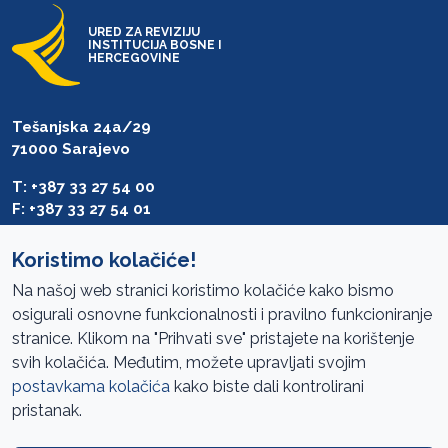
URED ZA REVIZIJU
INSTITUCIJA BOSNE I
HERCEGOVINE
Tešanjska 24a/29
71000 Sarajevo
T: +387 33 27 54 00
F: +387 33 27 54 01
saibih@revizija.gov.ba
Koristimo kolačiće!
Na našoj web stranici koristimo kolačiće kako bismo
osigurali osnovne funkcionalnosti i pravilno funkcioniranje
Pristup informacijama
stranice. Klikom na "Prihvati sve" pristajete na korištenje
svih kolačića. Međutim, možete upravljati svojim
Mapa sajta
postavkama kolačića
kako biste dali kontrolirani
Oglasi
pristanak.
Uslovi korištenja