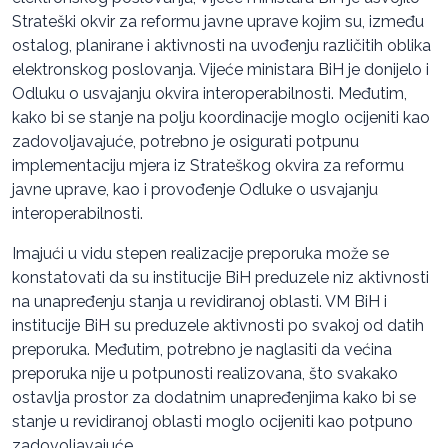
Strateški okvir za reformu javne uprave kojim su, između
ostalog, planirane i aktivnosti na uvođenju različitih oblika
elektronskog poslovanja. Vijeće ministara BiH je donijelo i
Odluku o usvajanju okvira interoperabilnosti. Međutim,
kako bi se stanje na polju koordinacije moglo ocijeniti kao
zadovoljavajuće, potrebno je osigurati potpunu
implementaciju mjera iz Strateškog okvira za reformu
javne uprave, kao i provođenje Odluke o usvajanju
interoperabilnosti.
Imajući u vidu stepen realizacije preporuka može se
konstatovati da su institucije BiH preduzele niz aktivnosti
na unapređenju stanja u revidiranoj oblasti. VM BiH i
institucije BiH su preduzele aktivnosti po svakoj od datih
preporuka. Međutim, potrebno je naglasiti da većina
preporuka nije u potpunosti realizovana, što svakako
ostavlja prostor za dodatnim unapređenjima kako bi se
stanje u revidiranoj oblasti moglo ocijeniti kao potpuno
zadovoljavajuće.