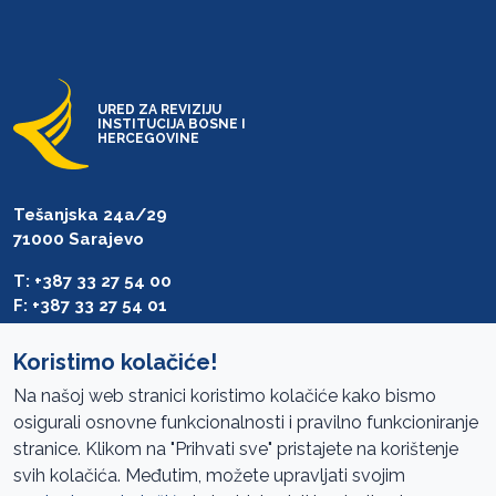
URED ZA REVIZIJU
INSTITUCIJA BOSNE I
HERCEGOVINE
Tešanjska 24a/29
71000 Sarajevo
T: +387 33 27 54 00
F: +387 33 27 54 01
saibih@revizija.gov.ba
Koristimo kolačiće!
Na našoj web stranici koristimo kolačiće kako bismo
osigurali osnovne funkcionalnosti i pravilno funkcioniranje
Pristup informacijama
stranice. Klikom na "Prihvati sve" pristajete na korištenje
svih kolačića. Međutim, možete upravljati svojim
Mapa sajta