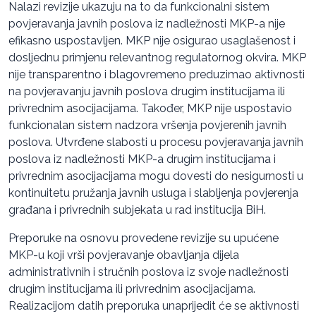
Nalazi revizije ukazuju na to da funkcionalni sistem
povjeravanja javnih poslova iz nadležnosti MKP-a nije
efikasno uspostavljen. MKP nije osigurao usaglašenost i
dosljednu primjenu relevantnog regulatornog okvira. MKP
nije transparentno i blagovremeno preduzimao aktivnosti
na povjeravanju javnih poslova drugim institucijama ili
privrednim asocijacijama. Također, MKP nije uspostavio
funkcionalan sistem nadzora vršenja povjerenih javnih
poslova. Utvrđene slabosti u procesu povjeravanja javnih
poslova iz nadležnosti MKP-a drugim institucijama i
privrednim asocijacijama mogu dovesti do nesigurnosti u
kontinuitetu pružanja javnih usluga i slabljenja povjerenja
građana i privrednih subjekata u rad institucija BiH.
Preporuke na osnovu provedene revizije su upućene
MKP-u koji vrši povjeravanje obavljanja dijela
administrativnih i stručnih poslova iz svoje nadležnosti
drugim institucijama ili privrednim asocijacijama.
Realizacijom datih preporuka unaprijedit će se aktivnosti