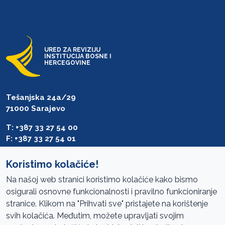
URED ZA REVIZIJU
INSTITUCIJA BOSNE I
HERCEGOVINE
Tešanjska 24a/29
71000 Sarajevo
T: +387 33 27 54 00
F: +387 33 27 54 01
saibih@revizija.gov.ba
Koristimo kolačiće!
Na našoj web stranici koristimo kolačiće kako bismo
osigurali osnovne funkcionalnosti i pravilno funkcioniranje
Pristup informacijama
stranice. Klikom na "Prihvati sve" pristajete na korištenje
svih kolačića. Međutim, možete upravljati svojim
Mapa sajta