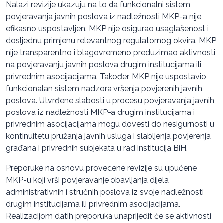
Nalazi revizije ukazuju na to da funkcionalni sistem
povjeravanja javnih poslova iz nadležnosti MKP-a nije
efikasno uspostavljen. MKP nije osigurao usaglašenost i
dosljednu primjenu relevantnog regulatornog okvira. MKP
nije transparentno i blagovremeno preduzimao aktivnosti
na povjeravanju javnih poslova drugim institucijama ili
privrednim asocijacijama. Također, MKP nije uspostavio
funkcionalan sistem nadzora vršenja povjerenih javnih
poslova. Utvrđene slabosti u procesu povjeravanja javnih
poslova iz nadležnosti MKP-a drugim institucijama i
privrednim asocijacijama mogu dovesti do nesigurnosti u
kontinuitetu pružanja javnih usluga i slabljenja povjerenja
građana i privrednih subjekata u rad institucija BiH.
Preporuke na osnovu provedene revizije su upućene
MKP-u koji vrši povjeravanje obavljanja dijela
administrativnih i stručnih poslova iz svoje nadležnosti
drugim institucijama ili privrednim asocijacijama.
Realizacijom datih preporuka unaprijedit će se aktivnosti