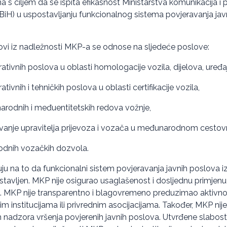
na s ciljem da se ispita efikasnost Ministarstva komunikacija i
H) u uspostavljanju funkcionalnog sistema povjeravanja javn
lovi iz nadležnosti MKP-a se odnose na sljedeće poslove:
ativnih poslova u oblasti homologacije vozila, dijelova, uređa
tivnih i tehničkih poslova u oblasti certifikacije vozila,
arodnih i međuentitetskih redova vožnje,
vanje upravitelja prijevoza i vozača u međunarodnom cestov
dnih vozačkih dozvola.
zuju na to da funkcionalni sistem povjeravanja javnih poslova 
ostavljen. MKP nije osigurao usaglašenost i dosljednu primjen
a. MKP nije transparentno i blagovremeno preduzimao aktivno
im institucijama ili privrednim asocijacijama. Također, MKP nij
 nadzora vršenja povjerenih javnih poslova. Utvrđene slabost