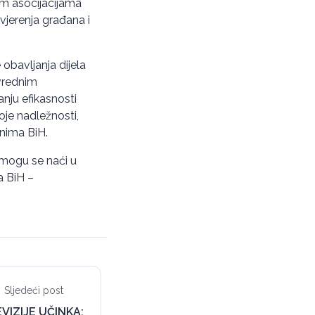
im asocijacijama
vjerenja građana i
obavljanja dijela
ivrednim
anju efikasnosti
je nadležnosti,
anima BiH.
 mogu se naći u
a BiH –
Sljedeći post
VIZIJE UČINKA: