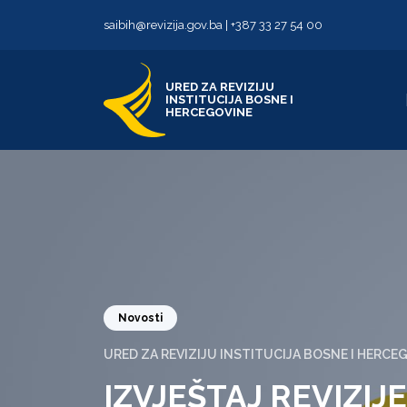
Skip to content
Skip to footer
saibih@revizija.gov.ba
|
+387 33 27 54 00
URED ZA REVIZIJU
INSTITUCIJA BOSNE I
HERCEGOVINE
Novosti
URED ZA REVIZIJU INSTITUCIJA BOSNE I HERCE
IZVJEŠTAJ REVIZIJ