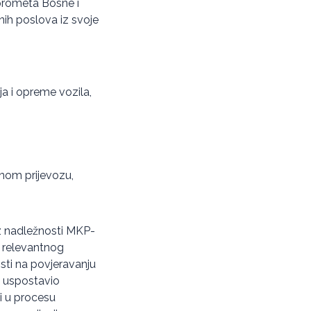
 prometa Bosne i
ih poslova iz svoje
ja i opreme vozila,
nom prijevozu,
iz nadležnosti MKP-
u relevantnog
sti na povjeravanju
e uspostavio
i u procesu