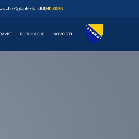
wsletter
Oglasi
Kontakt
BS
|
HR
|
SR
|
EN
BAVKE
PUBLIKACIJE
NOVOSTI