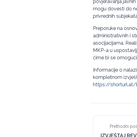
povjeravanja javnih
mogu dovesti do nesi
privrednih subjekata 
Preporuke na osnovu
administrativnih i s
asocijacijama. Reali
MKP-a u uspostavlja
čime bi se omogućil
Informacije o nalaz
kompletnom izvještaj
https://shorturl.at
Prethodni pos
IZVJEŠTAJ REV