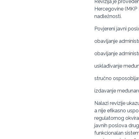
Revizija je provede
Hercegovine (MKP Bi
nadležnosti.
Povjereni javni pos
obavljanje administr
obavljanje administra
usklađivanje međun
stručno osposoblja
izdavanje međunaro
Nalazi revizije uka
a nije efikasno usp
regulatornog okvir
javnih poslova drug
funkcionalan sistem