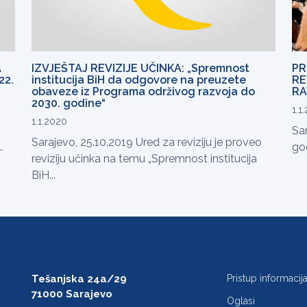
A
IZVJEŠTAJ REVIZIJE UČINKA: „Spremnost
PR
22.
institucija BiH da odgovore na preuzete
RE
obaveze iz Programa održivog razvoja do
RA
2030. godine“
1.1
1.1.2020
Sar
Sarajevo, 25.10.2019 Ured za reviziju je proveo
.
god
reviziju učinka na temu „Spremnost institucija
BiH...
Tešanjska 24a/29
Pristup informaci
71000 Sarajevo
Oglasi