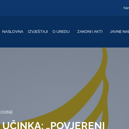
Ne
NASLOVNA
IZVJEŠTAJI
O UREDU
ZAKONI I AKTI
JAVNE NA
GOVINE
E UČINKA: „POVJERENI