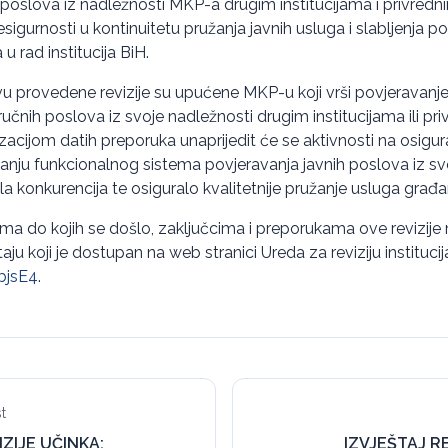
 poslova iz nadležnosti MKP-a drugim institucijama i privredn
gurnosti u kontinuitetu pružanja javnih usluga i slabljenja po
u rad institucija BiH.
 provedene revizije su upućene MKP-u koji vrši povjeravanje 
tručnih poslova iz svoje nadležnosti drugim institucijama ili pr
zacijom datih preporuka unaprijedit će se aktivnosti na osigur
nju funkcionalnog sistema povjeravanja javnih poslova iz svo
a konkurencija te osiguralo kvalitetnije pružanje usluga građ
ima do kojih se došlo, zaključcima i preporukama ove revizije
u koji je dostupan na web stranici Ureda za reviziju institucij
/bjsE4
.
t
IZIJE UČINKA:
IZVJEŠTAJ RE