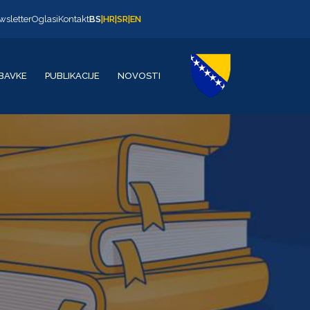
wsletter
Oglasi
Kontakt
BS
|
HR
|
SR
|
EN
BAVKE
PUBLIKACIJE
NOVOSTI