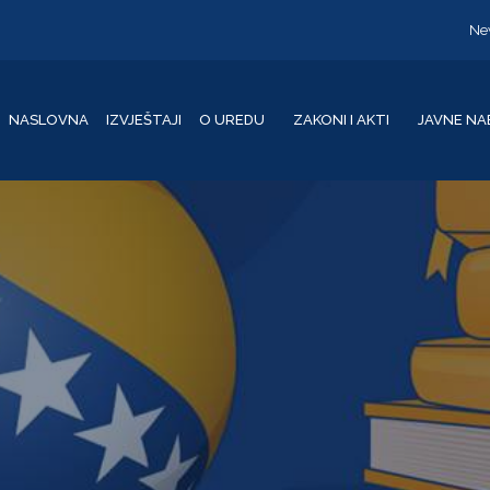
Ne
NASLOVNA
IZVJEŠTAJI
O UREDU
ZAKONI I AKTI
JAVNE NA