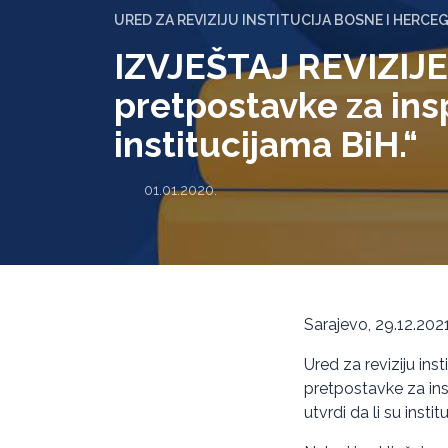
URED ZA REVIZIJU INSTITUCIJA BOSNE I HERCE
IZVJEŠTAJ REVIZIJ
pretpostavke za ins
institucijama BiH.“
01.01.2020.
Sarajevo, 29.12.2021
Ured za reviziju ins
pretpostavke za ins
utvrdi da li su inst