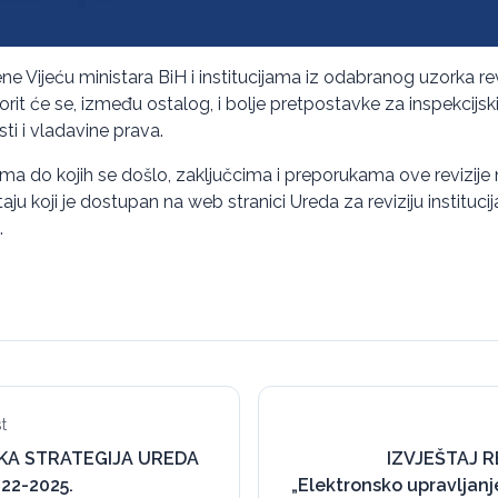
e Vijeću ministara BiH i institucijama iz odabranog uzorka rev
rit će se, između ostalog, i bolje pretpostavke za inspekcijski
ti i vladavine prava.
ima do kojih se došlo, zaključcima i preporukama ove revizije
u koji je dostupan na web stranici Ureda za reviziju institucij
.
t
KA STRATEGIJA UREDA
IZVJEŠTAJ R
22-2025.
„Elektronsko upravlja