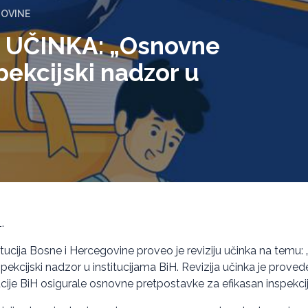
GOVINE
E UČINKA: „Osnovne
pekcijski nadzor u
.
titucija Bosne i Hercegovine proveo je reviziju učinka na temu
pekcijski nadzor u institucijama BiH. Revizija učinka je proved
itucije BiH osigurale osnovne pretpostavke za efikasan inspekcij