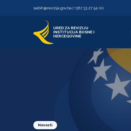
Skip to content
Skip to footer
saibih@revizija.gov.ba
|
+387 33 27 54 00
URED ZA REVIZIJU
INSTITUCIJA BOSNE I
HERCEGOVINE
Novosti