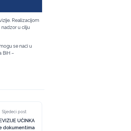
izije. Realizacijom
 nadzor u cilju
 mogu se naći u
a BiH –
Sljedeći post
EVIZIJE UČINKA
nje dokumentima