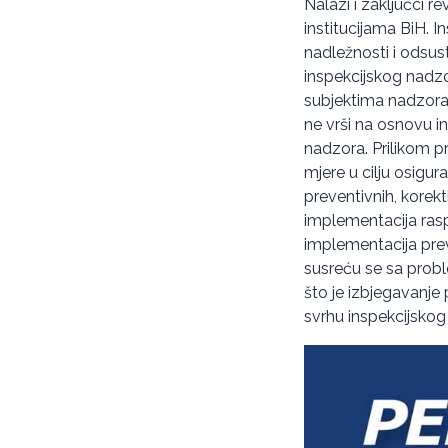
Nalazi i zaključci 
institucijama BiH. 
nadležnosti i odsus
inspekcijskog nadzo
subjektima nadzora, 
ne vrši na osnovu i
nadzora. Prilikom p
mjere u cilju osigur
preventivnih, korekt
implementacija rasp
implementacija preve
susreću se sa prob
što je izbjegavanje
svrhu inspekcijskog