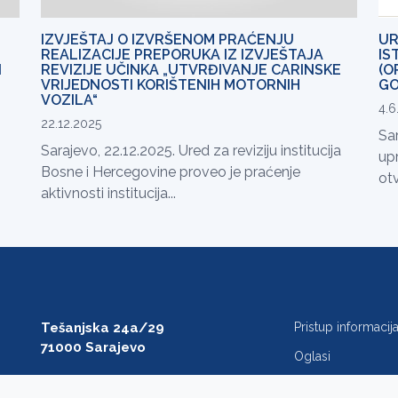
IZVJEŠTAJ O IZVRŠENOM PRAĆENJU
UR
REALIZACIJE PREPORUKA IZ IZVJEŠTAJA
IS
I
REVIZIJE UČINKA „UTVRĐIVANJE CARINSKE
(O
VRIJEDNOSTI KORIŠTENIH MOTORNIH
GO
VOZILA“
4.6
22.12.2025
Sar
Sarajevo, 22.12.2025. Ured za reviziju institucija
upr
Bosne i Hercegovine proveo je praćenje
otv
aktivnosti institucija...
Tešanjska 24a/29
Pristup informaci
71000 Sarajevo
Oglasi
T: +387 33 27 54 00
Javne nabavke