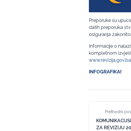
Preporuke su upućen
datih preporuka stvo
osiguranja zakonitos
Informacije o nalaz
kompletnom izvještaj
www.revizija.gov.ba
INFOGRAFIKA
!
Prethodni pos
KOMUNIKACIJS
ZA REVIZIJU 20