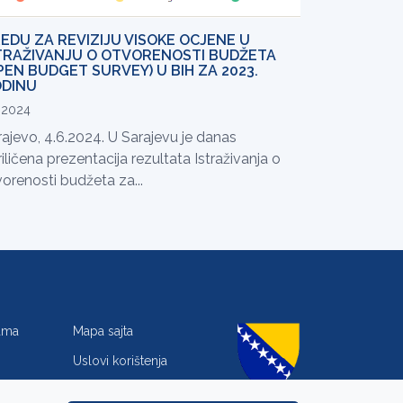
EDU ZA REVIZIJU VISOKE OCJENE U
TRAŽIVANJU O OTVORENOSTI BUDŽETA
PEN BUDGET SURVEY) U BIH ZA 2023.
DINU
.2024
ajevo, 4.6.2024. U Sarajevu je danas
iličena prezentacija rezultata Istraživanja o
orenosti budžeta za...
jama
Mapa sajta
Uslovi korištenja
Zaštita privatnosti