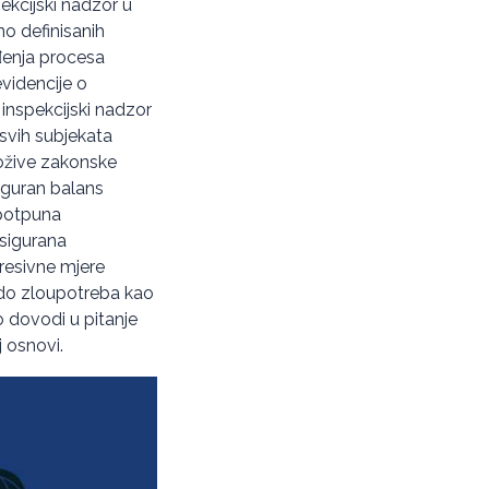
ekcijski nadzor u
no definisanih
đenja procesa
videncije o
 inspekcijski nadzor
 svih subjekata
ložive zakonske
siguran balans
i potpuna
osigurana
presivne mjere
 do zloupotreba kao
o dovodi u pitanje
 osnovi.