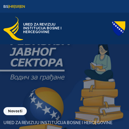
Skip to content
Skip to footer
BS
|
HR
|
SR
|
EN
URED ZA REVIZIJU
INSTITUCIJA BOSNE I
HERCEGOVINE
Novosti
URED ZA REVIZIJU INSTITUCIJA BOSNE I HERCEGOVINE