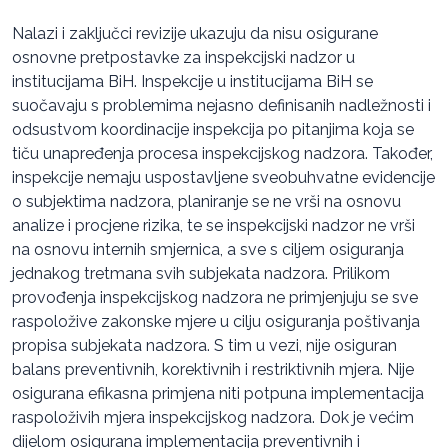
Nalazi i zaključci revizije ukazuju da nisu osigurane
osnovne pretpostavke za inspekcijski nadzor u
institucijama BiH. Inspekcije u institucijama BiH se
suočavaju s problemima nejasno definisanih nadležnosti i
odsustvom koordinacije inspekcija po pitanjima koja se
tiču unapređenja procesa inspekcijskog nadzora. Također,
inspekcije nemaju uspostavljene sveobuhvatne evidencije
o subjektima nadzora, planiranje se ne vrši na osnovu
analize i procjene rizika, te se inspekcijski nadzor ne vrši
na osnovu internih smjernica, a sve s ciljem osiguranja
jednakog tretmana svih subjekata nadzora. Prilikom
provođenja inspekcijskog nadzora ne primjenjuju se sve
raspoložive zakonske mjere u cilju osiguranja poštivanja
propisa subjekata nadzora. S tim u vezi, nije osiguran
balans preventivnih, korektivnih i restriktivnih mjera. Nije
osigurana efikasna primjena niti potpuna implementacija
raspoloživih mjera inspekcijskog nadzora. Dok je većim
dijelom osigurana implementacija preventivnih i