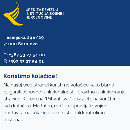
URED ZA REVIZIJU
INSTITUCIJA BOSNE I
HERCEGOVINE
Tešanjska 24a/29
71000 Sarajevo
T: +387 33 27 54 00
F: +387 33 27 54 01
saibih@revizija.gov.ba
Koristimo kolačiće!
Na našoj web stranici koristimo kolačiće kako bismo
osigurali osnovne funkcionalnosti i pravilno funkcioniranje
Pristup informacijama
stranice. Klikom na "Prihvati sve" pristajete na korištenje
svih kolačića. Međutim, možete upravljati svojim
Mapa sajta
postavkama kolačića
kako biste dali kontrolirani
Oglasi
pristanak.
Uslovi korištenja