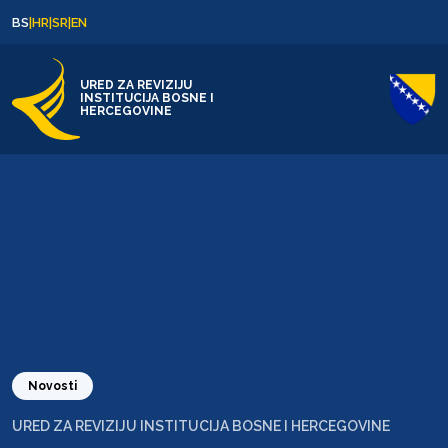
Skip to content
Skip to footer
BS
|
HR
|
SR
|
EN
URED ZA REVIZIJU
INSTITUCIJA BOSNE I
HERCEGOVINE
Novosti
URED ZA REVIZIJU INSTITUCIJA BOSNE I HERCEGOVINE