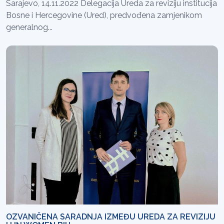
Sarajevo, 14.11.2022 Delegacija Ureda za reviziju institucija
Bosne i Hercegovine (Ured), predvođena zamjenikom
generalnog...
OZVANIČENA SARADNJA IZMEĐU UREDA ZA REVIZIJU