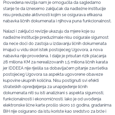
Provedena revizija nam je omogućila da sagledamo
stanje te da iznesemo zaključak da nadležne institucije
nisu preduzele aktivnosti kojim se osigurava efikasna
nabavka ličnih dokumenata i njihova puna funkcionalnost.
Nalazi i zaključci revizije ukazuju da mjere koje su
nadležne institucije preduzimale nisu osigurale sigurnost
da neće doći do zastoja u izdavanju ličnih dokumenata
imajući u vidu skori istek postojećeg Ugovora, a nova
nabavka nije provedena. I dalje je prisutan rizik plaćanja
28 miliona KM za nerealizovanih 1,5 miliona ličnih karata
jer IDDEEA nije riješila sa dobavljačem pitanje završetka
postojećeg Ugovora sa aspekta ugovorene obaveze
kupovine ukupnih količina. Nisu postignuti svi efekti
strateških opredjeljenja za unaprjeđenje ličnih
dokumenata niti su isti analizirani s aspekta sigurnosti,
funkcionalnosti i ekonomičnosti. Iako je od uvođenja
elektronske lične karte prošlo skoro 10 godina, građanima
BiH nije osigurano da istu koriste kao sredstvo za brže i