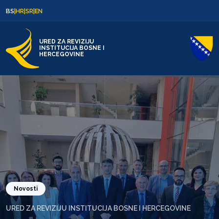
Skip to content
Skip to footer
BS
|
HR
|
SR
|
EN
URED ZA REVIZIJU
INSTITUCIJA BOSNE I
HERCEGOVINE
Novosti
URED ZA REVIZIJU INSTITUCIJA BOSNE I HERCEGOVINE