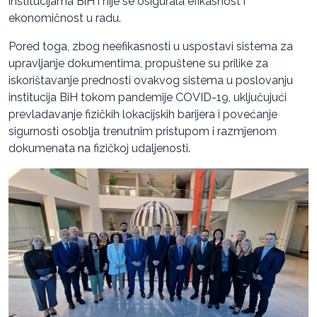
institucijama BiH i nije se osigurala efikasnost i
ekonomičnost u radu.
Pored toga, zbog neefikasnosti u uspostavi sistema za
upravljanje dokumentima, propuštene su prilike za
iskorištavanje prednosti ovakvog sistema u poslovanju
institucija BiH tokom pandemije COVID-19, uključujući
prevladavanje fizičkih lokacijskih barijera i povećanje
sigurnosti osoblja trenutnim pristupom i razmjenom
dokumenata na fizičkoj udaljenosti.