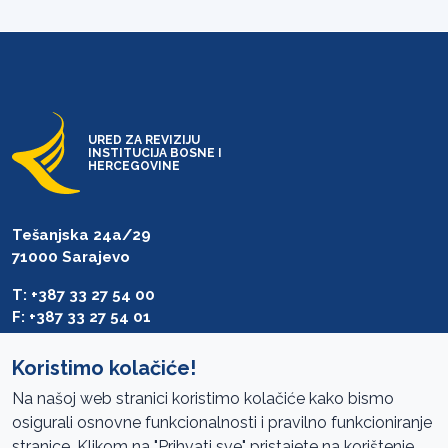
URED ZA REVIZIJU
INSTITUCIJA BOSNE I
HERCEGOVINE
Tešanjska 24a/29
71000 Sarajevo
T: +387 33 27 54 00
F: +387 33 27 54 01
saibih@revizija.gov.ba
Koristimo kolačiće!
Na našoj web stranici koristimo kolačiće kako bismo
osigurali osnovne funkcionalnosti i pravilno funkcioniranje
Pristup informacijama
stranice. Klikom na "Prihvati sve" pristajete na korištenje