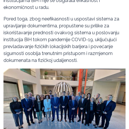
institucijama BiH i nije se osigurala efikasnost i
ekonomičnost u radu.
Pored toga, zbog neefikasnosti u uspostavi sistema za
upravljanje dokumentima, propuštene su prilike za
iskorištavanje prednosti ovakvog sistema u poslovanju
institucija BiH tokom pandemije COVID-19, uključujući
prevladavanje fizičkih lokacijskih barijera i povećanje
sigurnosti osoblja trenutnim pristupom i razmjenom
dokumenata na fizičkoj udaljenosti.