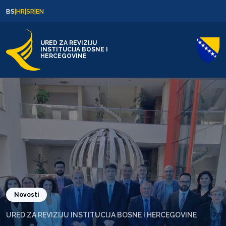
Skip to content
Skip to footer
BS
|
HR
|
SR
|
EN
URED ZA REVIZIJU
INSTITUCIJA BOSNE I
HERCEGOVINE
Novosti
URED ZA REVIZIJU INSTITUCIJA BOSNE I HERCEGOVINE