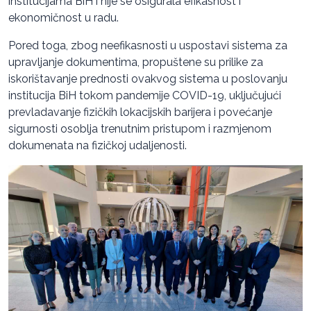
institucijama BiH i nije se osigurala efikasnost i
ekonomičnost u radu.
Pored toga, zbog neefikasnosti u uspostavi sistema za
upravljanje dokumentima, propuštene su prilike za
iskorištavanje prednosti ovakvog sistema u poslovanju
institucija BiH tokom pandemije COVID-19, uključujući
prevladavanje fizičkih lokacijskih barijera i povećanje
sigurnosti osoblja trenutnim pristupom i razmjenom
dokumenata na fizičkoj udaljenosti.