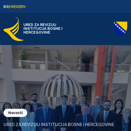
Skip to content
Skip to footer
BS
|
HR
|
SR
|
EN
URED ZA REVIZIJU
INSTITUCIJA BOSNE I
HERCEGOVINE
Novosti
URED ZA REVIZIJU INSTITUCIJA BOSNE I HERCEGOVINE