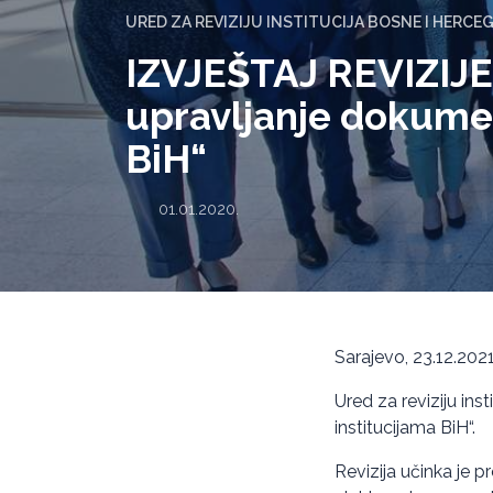
URED ZA REVIZIJU INSTITUCIJA BOSNE I HERCE
IZVJEŠTAJ REVIZIJE
upravljanje dokume
BiH“
01.01.2020.
Sarajevo, 23.12.2021
Ured za reviziju ins
institucijama BiH“.
Revizija učinka je p