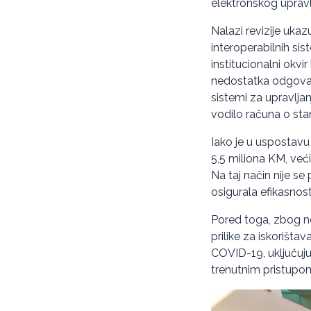
elektronskog uprav
Nalazi revizije ukaz
interoperabilnih si
institucionalni okv
nedostatka odgovar
sistemi za upravlj
vodilo računa o sta
Iako je u uspostav
5,5 miliona KM, veći
Na taj način nije se
osigurala efikasnos
Pored toga, zbog n
prilike za iskorišt
COVID-19, uključujuć
trenutnim pristupom