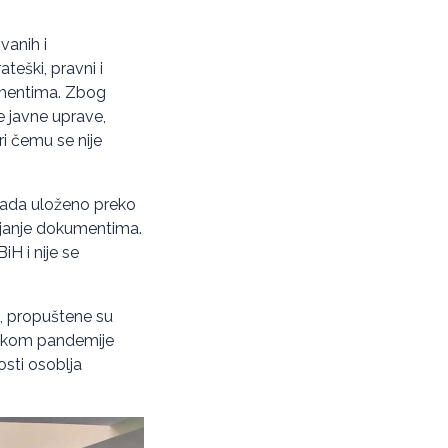
vanih i
teški, pravni i
kumentima. Zbog
 javne uprave,
i čemu se nije
sada uloženo preko
vljanje dokumentima.
iH i nije se
, propuštene su
 tokom pandemije
osti osoblja