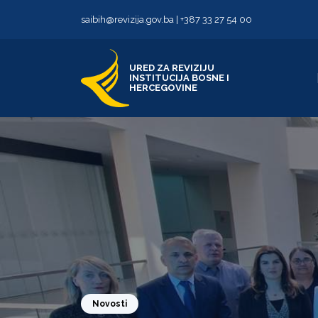
Skip to content
Skip to footer
saibih@revizija.gov.ba
|
+387 33 27 54 00
URED ZA REVIZIJU
INSTITUCIJA BOSNE I
HERCEGOVINE
Novosti