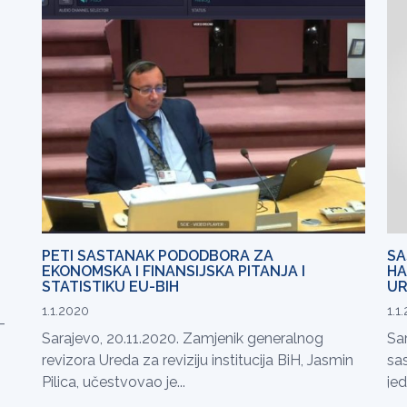
PETI SASTANAK PODODBORA ZA
SA
EKONOMSKA I FINANSIJSKA PITANJA I
HA
STATISTIKU EU-BIH
UR
1.1.2020
1.1
-
Sarajevo, 20.11.2020. Zamjenik generalnog
Sa
revizora Ureda za reviziju institucija BiH, Jasmin
sa
Pilica, učestvovao je...
jed