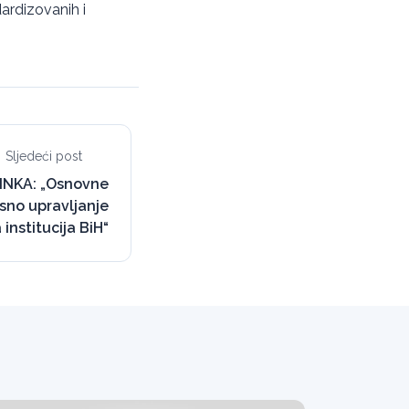
dardizovanih i
Sljedeći post
INKA: „Osnovne
sno upravljanje
nstitucija BiH“