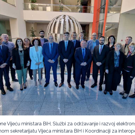
e Vijeću ministara BiH, Službi za održavanje i razvoj elektro
om sekretarijatu Vijeća ministara BiH i Koordinaciji za interope