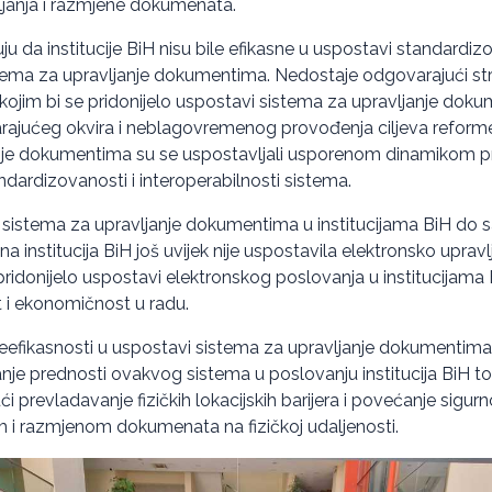
ljanja i razmjene dokumenata.
uju da institucije BiH nisu bile efikasne u uspostavi standardizo
stema za upravljanje dokumentima. Nedostaje odgovarajući stra
ir kojim bi se pridonijelo uspostavi sistema za upravljanje do
ajućeg okvira i neblagovremenog provođenja ciljeva reforme
anje dokumentima su se uspostavljali usporenom dinamikom pr
ndardizovanosti i interoperabilnosti sistema.
u sistema za upravljanje dokumentima u institucijama BiH do 
na institucija BiH još uvijek nije uspostavila elektronsko upra
 pridonijelo uspostavi elektronskog poslovanja u institucijama B
t i ekonomičnost u radu.
eefikasnosti u uspostavi sistema za upravljanje dokumentima
avanje prednosti ovakvog sistema u poslovanju institucija BiH
i prevladavanje fizičkih lokacijskih barijera i povećanje sigurn
 i razmjenom dokumenata na fizičkoj udaljenosti.