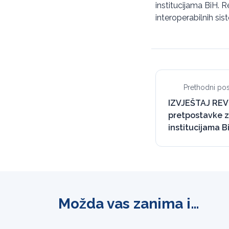
institucijama BiH. R
interoperabilnih si
Prethodni pos
IZVJEŠTAJ REV
pretpostavke z
institucijama Bi
Možda vas zanima i…