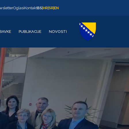
wsletter
Oglasi
Kontakt
BS
|
HR
|
SR
|
EN
BAVKE
PUBLIKACIJE
NOVOSTI