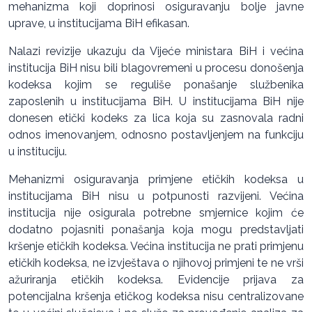
mehanizma koji doprinosi osiguravanju bolje javne
uprave, u institucijama BiH efikasan.
Nalazi revizije ukazuju da Vijeće ministara BiH i većina
institucija BiH nisu bili blagovremeni u procesu donošenja
kodeksa kojim se reguliše ponašanje službenika
zaposlenih u institucijama BiH. U institucijama BiH nije
donesen etički kodeks za lica koja su zasnovala radni
odnos imenovanjem, odnosno postavljenjem na funkciju
u instituciju.
Mehanizmi osiguravanja primjene etičkih kodeksa u
institucijama BiH nisu u potpunosti razvijeni. Većina
institucija nije osigurala potrebne smjernice kojim će
dodatno pojasniti ponašanja koja mogu predstavljati
kršenje etičkih kodeksa. Većina institucija ne prati primjenu
etičkih kodeksa, ne izvještava o njihovoj primjeni te ne vrši
ažuriranja etičkih kodeksa. Evidencije prijava za
potencijalna kršenja etičkog kodeksa nisu centralizovane