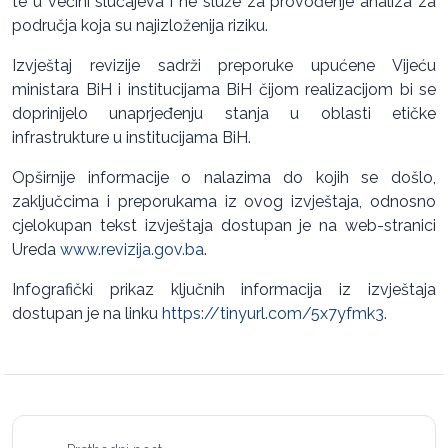
te u većini slučajeva i ne služe za provođenje analiza za
područja koja su najizloženija riziku.
Izvještaj revizije sadrži preporuke upućene Vijeću
ministara BiH i institucijama BiH čijom realizacijom bi se
doprinijelo unaprjeđenju stanja u oblasti etičke
infrastrukture u institucijama BiH.
Opširnije informacije o nalazima do kojih se došlo,
zaključcima i preporukama iz ovog izvještaja, odnosno
cjelokupan tekst izvještaja dostupan je na web-stranici
Ureda
www.revizija.gov.ba
.
Infografički prikaz ključnih informacija iz izvještaja
dostupan je na linku
https://tinyurl.com/5x7yfmk3
.