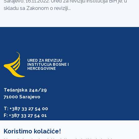
Sarajevo, 16.11.2022. Ured za reviziju institucija BiH je, u
skladu sa Zakonom o reviziji...
URED ZA REVIZIJU
INSTITUCIJA BOSNE I
HERCEGOVINE
Tešanjska 24a/29
71000 Sarajevo
T: +387 33 27 54 00
F: +387 33 27 54 01
saibih@revizija.gov.ba
Koristimo kolačiće!