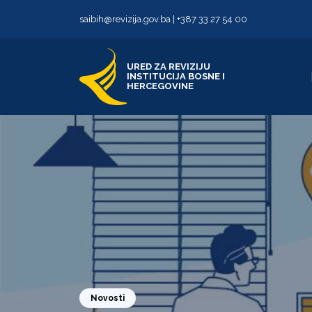
Skip to content
Skip to footer
saibih@revizija.gov.ba
|
+387 33 27 54 00
URED ZA REVIZIJU
INSTITUCIJA BOSNE I
HERCEGOVINE
Novosti