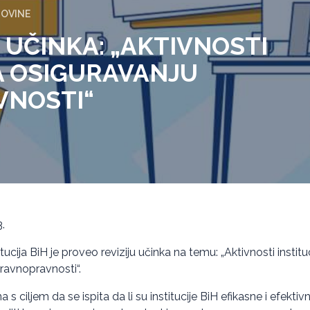
GOVINE
E UČINKA: „AKTIVNOSTI
NA OSIGURAVANJU
VNOSTI“
.
itucija BiH je proveo reviziju učinka na temu: „Aktivnosti institu
ravnopravnosti“.
a s ciljem da se ispita da li su institucije BiH efikasne i efekt