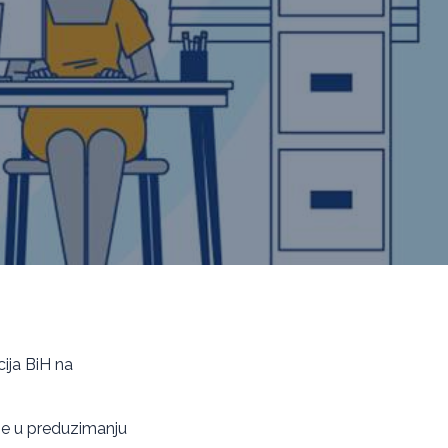
cija BiH na
ivne u preduzimanju