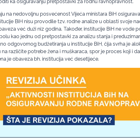
voditi ka osiguravanju pretpostavki za rodnu ravnopravnost.
zuju na nedovoljnu posvećenost Vijeća ministara BiH osigurav
itucije BiH nisu provodile tzv. rodne analize u oblasti svoje nad
aveza već duži niz godina. Također, institucije BiH ne vode po
olu kao jednu od pretpostavki za analizu stanja i preduziman
no odgovornog budžetiranja u institucije BiH, čija svrha je alo
a različite potrebe žena i muškaraca, spor je proces koji i dal
ena je obaveza bh. institucija već desetljeće.