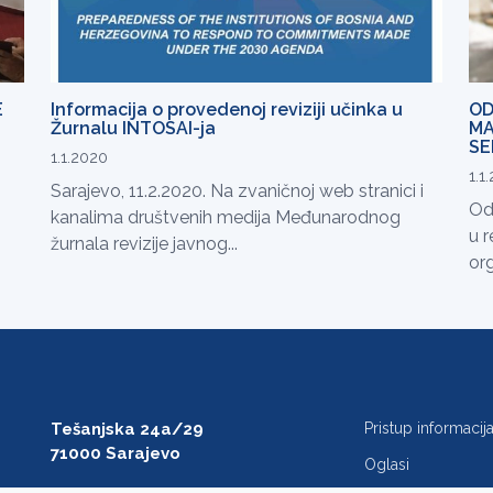
E
Informacija o provedenoj reviziji učinka u
OD
Žurnalu INTOSAI-ja
MA
SE
1.1.2020
1.1
Sarajevo, 11.2.2020. Na zvaničnoj web stranici i
Od
kanalima društvenih medija Međunarodnog
u r
žurnala revizije javnog...
org
Tešanjska 24a/29
Pristup informaci
71000 Sarajevo
Oglasi