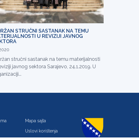
RŽAN STRUČNI SASTANAK NA TEMU
TERIJALNOSTI U REVIZIJI JAVNOG
KTORA
.2020
ržan stručni sastanak na temu materijalnosti
eviziji javnog sektora Sarajevo, 24.1.2019. U
anizaciji...
jama
Mapa sajta
Uslovi korištenja