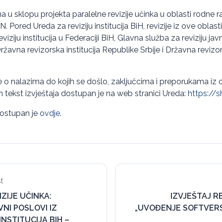
na u sklopu projekta paralelne revizije učinka u oblasti rodne 
ored Ureda za reviziju institucija BiH, revizije iz ove oblast
eviziju institucija u Federaciji BiH, Glavna služba za reviziju j
žavna revizorska institucija Republike Srbije i Državna revizor
je o nalazima do kojih se došlo, zaključcima i preporukama iz o
tekst izvještaja dostupan je na web stranici Ureda:
https://s
 dostupan je
ovdje
.
t
IZIJE UČINKA:
IZVJEŠTAJ RE
VNI POSLOVI IZ
„UVOĐENJE SOFTVERS
NSTITUCIJA BIH –