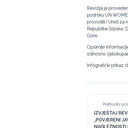
Revizija je provede
podršku UN WOMEN. P
provodili i Ured za r
Republike Srpske, Dr
Gore.
Opširnije informaci
odnosno cjelokupan 
Infografički prikaz
Prethodni pos
IZVJEŠTAJ REV
„POVJERENI JA
NADLEŽNOSTI I