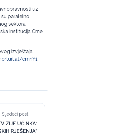
ravnopravnosti uz
i su paralelno
avnog sektora
ska institucija Crne
vog izvještaja,
horturl.at/cmnY1
.
Sljedeći post
VIZIJE UČINKA:
KIH RJEŠENJA“