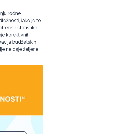
anju rodne
ležnosti, iako je to
trebne statistike
je korektivnih
kacija budžetskih
je ne daje željene