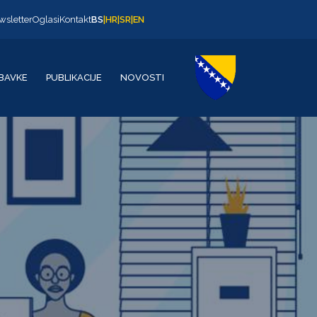
wsletter
Oglasi
Kontakt
BS
|
HR
|
SR
|
EN
BAVKE
PUBLIKACIJE
NOVOSTI