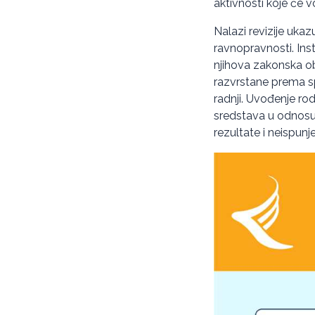
aktivnosti koje će 
Nalazi revizije uka
ravnopravnosti. Inst
njihova zakonska ob
razvrstane prema sp
radnji. Uvođenje rod
sredstava u odnosu n
rezultate i neispunj