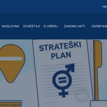
Ne
NASLOVNA
IZVJEŠTAJI
O UREDU
ZAKONI I AKTI
JAVNE NA