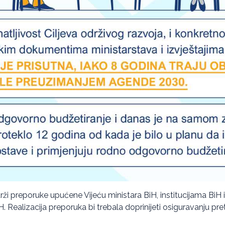
adrži preporuke upućene Vijeću ministara BiH, institucijama BiH 
BiH. Realizacija preporuka bi trebala doprinijeti osiguravanju p