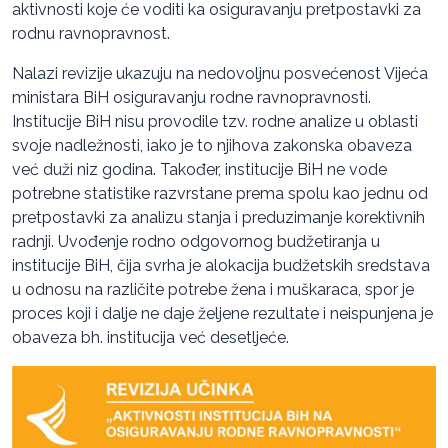
aktivnosti koje će voditi ka osiguravanju pretpostavki za
rodnu ravnopravnost.
Nalazi revizije ukazuju na nedovoljnu posvećenost Vijeća
ministara BiH osiguravanju rodne ravnopravnosti.
Institucije BiH nisu provodile tzv. rodne analize u oblasti
svoje nadležnosti, iako je to njihova zakonska obaveza
već duži niz godina. Također, institucije BiH ne vode
potrebne statistike razvrstane prema spolu kao jednu od
pretpostavki za analizu stanja i preduzimanje korektivnih
radnji. Uvođenje rodno odgovornog budžetiranja u
institucije BiH, čija svrha je alokacija budžetskih sredstava
u odnosu na različite potrebe žena i muškaraca, spor je
proces koji i dalje ne daje željene rezultate i neispunjena je
obaveza bh. institucija već desetljeće.