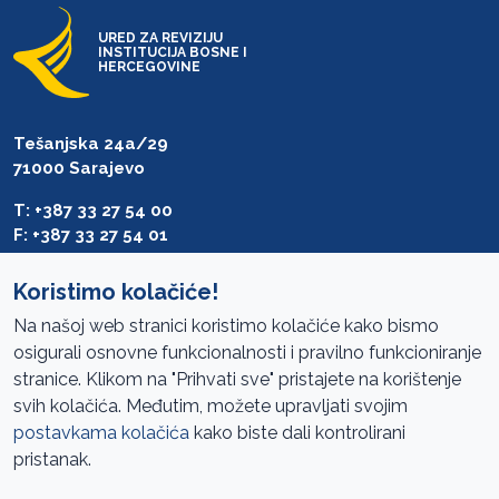
URED ZA REVIZIJU
INSTITUCIJA BOSNE I
HERCEGOVINE
Tešanjska 24a/29
71000 Sarajevo
T: +387 33 27 54 00
F: +387 33 27 54 01
saibih@revizija.gov.ba
Koristimo kolačiće!
Na našoj web stranici koristimo kolačiće kako bismo
osigurali osnovne funkcionalnosti i pravilno funkcioniranje
Pristup informacijama
stranice. Klikom na "Prihvati sve" pristajete na korištenje
svih kolačića. Međutim, možete upravljati svojim
Mapa sajta
postavkama kolačića
kako biste dali kontrolirani
Oglasi
pristanak.
Uslovi korištenja