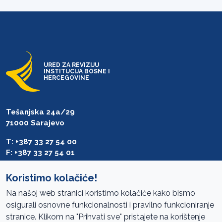
URED ZA REVIZIJU
INSTITUCIJA BOSNE I
HERCEGOVINE
Tešanjska 24a/29
71000 Sarajevo
T: +387 33 27 54 00
F: +387 33 27 54 01
saibih@revizija.gov.ba
Koristimo kolačiće!
Na našoj web stranici koristimo kolačiće kako bismo
osigurali osnovne funkcionalnosti i pravilno funkcioniranje
Pristup informacijama
stranice. Klikom na "Prihvati sve" pristajete na korištenje