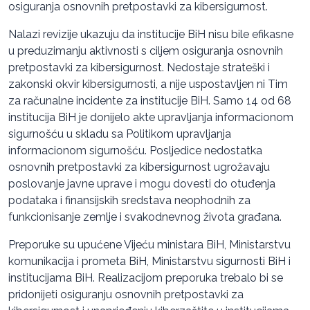
osiguranja osnovnih pretpostavki za kibersigurnost.
Nalazi revizije ukazuju da institucije BiH nisu bile efikasne
u preduzimanju aktivnosti s ciljem osiguranja osnovnih
pretpostavki za kibersigurnost. Nedostaje strateški i
zakonski okvir kibersigurnosti, a nije uspostavljen ni Tim
za računalne incidente za institucije BiH. Samo 14 od 68
institucija BiH je donijelo akte upravljanja informacionom
sigurnošću u skladu sa Politikom upravljanja
informacionom sigurnošću. Posljedice nedostatka
osnovnih pretpostavki za kibersigurnost ugrožavaju
poslovanje javne uprave i mogu dovesti do otuđenja
podataka i finansijskih sredstava neophodnih za
funkcionisanje zemlje i svakodnevnog života građana.
Preporuke su upućene Vijeću ministara BiH, Ministarstvu
komunikacija i prometa BiH, Ministarstvu sigurnosti BiH i
institucijama BiH. Realizacijom preporuka trebalo bi se
pridonijeti osiguranju osnovnih pretpostavki za