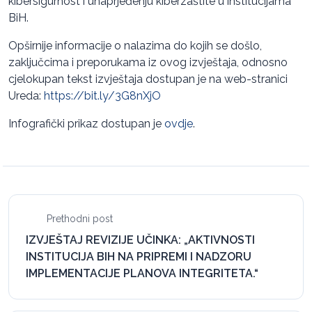
kibersigurnost i unaprjeđenju kiberzaštite u institucijama
BiH.
Opširnije informacije o nalazima do kojih se došlo,
zaključcima i preporukama iz ovog izvještaja, odnosno
cjelokupan tekst izvještaja dostupan je na web-stranici
Ureda:
https://bit.ly/3G8nXjO
Infografički prikaz dostupan je
ovdje
.
Prethodni post
IZVJEŠTAJ REVIZIJE UČINKA: „AKTIVNOSTI
INSTITUCIJA BIH NA PRIPREMI I NADZORU
IMPLEMENTACIJE PLANOVA INTEGRITETA.“