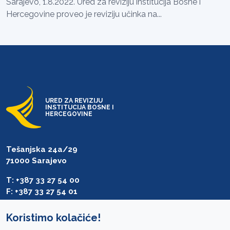
Sarajevo, 1.8.2022. Ured za reviziju institucija Bosne i
Hercegovine proveo je reviziju učinka na...
URED ZA REVIZIJU
INSTITUCIJA BOSNE I
HERCEGOVINE
Tešanjska 24a/29
71000 Sarajevo
T: +387 33 27 54 00
F: +387 33 27 54 01
saibih@revizija.gov.ba
Koristimo kolačiće!