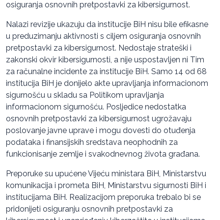
osiguranja osnovnih pretpostavki za kibersigurnost.
Nalazi revizije ukazuju da institucije BiH nisu bile efikasne
u preduzimanju aktivnosti s ciljem osiguranja osnovnih
pretpostavki za kibersigurnost. Nedostaje strateški i
zakonski okvir kibersigurnosti, a nije uspostavljen ni Tim
za računalne incidente za institucije BiH. Samo 14 od 68
institucija BiH je donijelo akte upravljanja informacionom
sigurnošću u skladu sa Politikom upravljanja
informacionom sigurnošću. Posljedice nedostatka
osnovnih pretpostavki za kibersigurnost ugrožavaju
poslovanje javne uprave i mogu dovesti do otuđenja
podataka i finansijskih sredstava neophodnih za
funkcionisanje zemlje i svakodnevnog života građana.
Preporuke su upućene Vijeću ministara BiH, Ministarstvu
komunikacija i prometa BiH, Ministarstvu sigurnosti BiH i
institucijama BiH. Realizacijom preporuka trebalo bi se
pridonijeti osiguranju osnovnih pretpostavki za