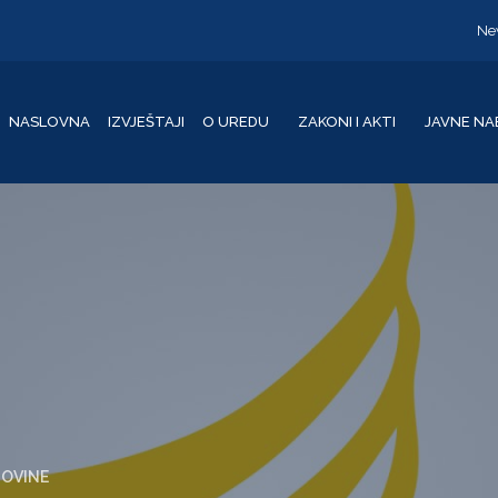
Ne
NASLOVNA
IZVJEŠTAJI
O UREDU
ZAKONI I AKTI
JAVNE NA
GOVINE