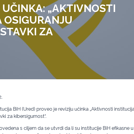
E UČINKA: „AKTIVNOSTI
NA OSIGURANJU
STAVKI ZA
2.
itucija BiH (Ured) proveo je reviziju učinka „Aktivnosti instituci
ki za kibersigurnost“.
rovedena s ciljem da se utvrdi da li su institucije BiH efikasne