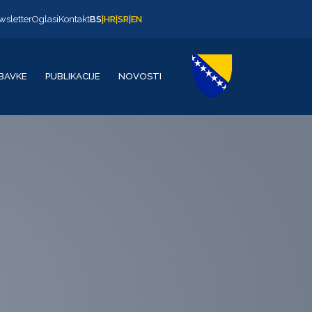
wsletter
Oglasi
Kontakt
BS
|
HR
|
SR
|
EN
BAVKE
PUBLIKACIJE
NOVOSTI