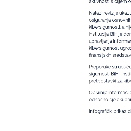
aktivnosti s ciljem 
Nalazi revizije ukaz
osiguranja osnovnih
kibersigurnosti, a n
institucija BiH je d
upravljanja inform
kibersigurnost ugr
finansijskih sredst
Preporuke su upućen
sigurnosti BiH i ins
pretpostavki za kibe
Opširnije informaci
odnosno cjelokupan 
Infografički prikaz