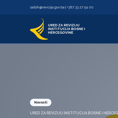
Skip to content
Skip to footer
saibih@revizija.gov.ba
|
+387 33 27 54 00
URED ZA REVIZIJU
INSTITUCIJA BOSNE I
HERCEGOVINE
Novosti
URED ZA REVIZIJU INSTITUCIJA BOSNE I HERCE