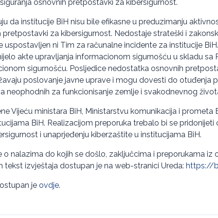
osiguranja osnovnih pretpostavki za kibersigurnost.
uju da institucije BiH nisu bile efikasne u preduzimanju aktivnos
 pretpostavki za kibersigurnost. Nedostaje strateški i zakonski
ije uspostavljen ni Tim za računalne incidente za institucije B
onijelo akte upravljanja informacionom sigurnošću u skladu sa 
acionom sigurnošću. Posljedice nedostatka osnovnih pretpost
ožavaju poslovanje javne uprave i mogu dovesti do otuđenja p
ava neophodnih za funkcionisanje zemlje i svakodnevnog živo
e Vijeću ministara BiH, Ministarstvu komunikacija i prometa B
titucijama BiH. Realizacijom preporuka trebalo bi se pridonijet
rsigurnost i unaprjeđenju kiberzaštite u institucijama BiH.
je o nalazima do kojih se došlo, zaključcima i preporukama iz o
tekst izvještaja dostupan je na web-stranici Ureda:
https://
 dostupan je
ovdje
.