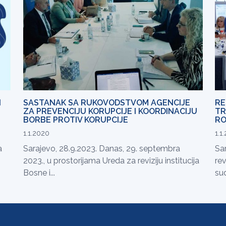
I
SASTANAK SA RUKOVODSTVOM AGENCIJE
RE
ZA PREVENCIJU KORUPCIJE I KOORDINACIJU
TR
BORBE PROTIV KORUPCIJE
RO
1.1.2020
1.1
a
Sarajevo, 28.9.2023. Danas, 29. septembra
Sar
2023., u prostorijama Ureda za reviziju institucija
rev
Bosne i...
sud