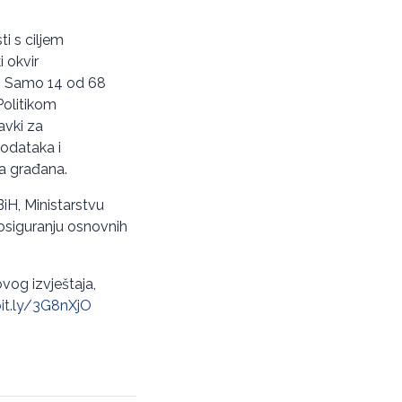
ti s ciljem
 okvir
iH. Samo 14 od 68
Politikom
avki za
odataka i
ta građana.
iH, Ministarstvu
i osiguranju osnovnih
vog izvještaja,
bit.ly/3G8nXjO