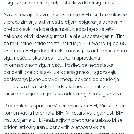
osiguranja osnovnih pretpostavki za kibersigurnost.
Nalazi revizije ukazuju da institucije BiH nisu bile efikasne
u preduzimanju aktivnosti s ciljem osiguranja osnovnih
pretpostavki za kibersigurnost. Nedostaje strateški i
zakonski okvir kibersigurnosti, a nije uspostavljen ni Tim
za računalne incidente za institucije BiH. Samo 14 od 68
institucija BiH je donijelo akte upravljanja informacionom
sigurnošću u skladu sa Politikom upravljanja
informacionom sigurnošću. Posljedice nedostatka
osnovnih pretpostavki za kibersigurnost ugrožavaju
poslovanje javne uprave i mogu dovesti do otuđenja
podataka i finansijskih sredstava neophodnih za
funkcionisanje zemlje i svakodnevnog života građana.
Preporuke su upućene Vijeću ministara BiH, Ministarstvu
komunikacija i prometa BiH, Ministarstvu sigurnosti BiH i
institucijama BiH. Realizacijom preporuka trebalo bi se
pridonijeti osiguranju osnovnih pretpostavki za