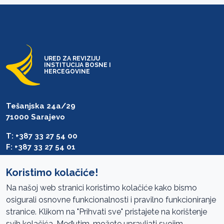
URED ZA REVIZIJU
INSTITUCIJA BOSNE I
HERCEGOVINE
Tešanjska 24a/29
71000 Sarajevo
T: +387 33 27 54 00
F: +387 33 27 54 01
saibih@revizija.gov.ba
Koristimo kolačiće!
Na našoj web stranici koristimo kolačiće kako bismo
osigurali osnovne funkcionalnosti i pravilno funkcioniranje
Pristup informacijama
stranice. Klikom na "Prihvati sve" pristajete na korištenje
svih kolačića. Međutim, možete upravljati svojim