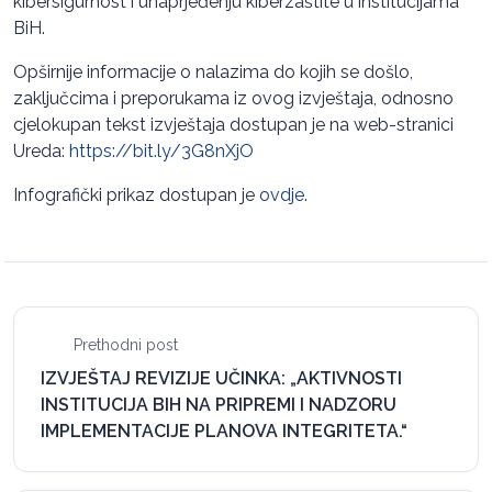
kibersigurnost i unaprjeđenju kiberzaštite u institucijama
BiH.
Opširnije informacije o nalazima do kojih se došlo,
zaključcima i preporukama iz ovog izvještaja, odnosno
cjelokupan tekst izvještaja dostupan je na web-stranici
Ureda:
https://bit.ly/3G8nXjO
Infografički prikaz dostupan je
ovdje
.
Prethodni post
IZVJEŠTAJ REVIZIJE UČINKA: „AKTIVNOSTI
INSTITUCIJA BIH NA PRIPREMI I NADZORU
IMPLEMENTACIJE PLANOVA INTEGRITETA.“