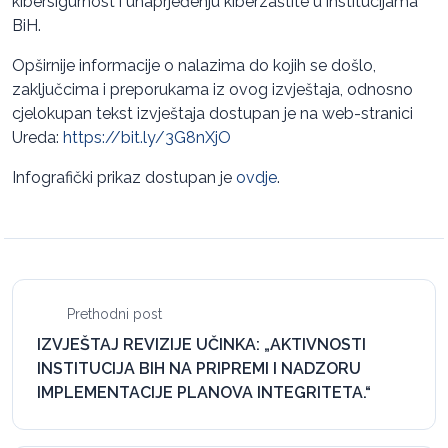
kibersigurnost i unaprjeđenju kiberzaštite u institucijama
BiH.
Opširnije informacije o nalazima do kojih se došlo,
zaključcima i preporukama iz ovog izvještaja, odnosno
cjelokupan tekst izvještaja dostupan je na web-stranici
Ureda:
https://bit.ly/3G8nXjO
Infografički prikaz dostupan je
ovdje
.
Prethodni post
IZVJEŠTAJ REVIZIJE UČINKA: „AKTIVNOSTI
INSTITUCIJA BIH NA PRIPREMI I NADZORU
IMPLEMENTACIJE PLANOVA INTEGRITETA.“