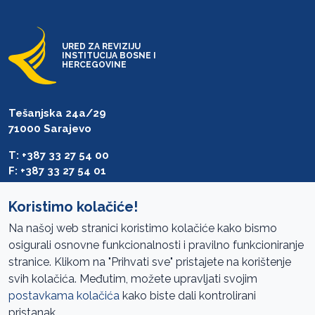
URED ZA REVIZIJU
INSTITUCIJA BOSNE I
HERCEGOVINE
Tešanjska 24a/29
71000 Sarajevo
T: +387 33 27 54 00
F: +387 33 27 54 01
saibih@revizija.gov.ba
Koristimo kolačiće!
Na našoj web stranici koristimo kolačiće kako bismo
osigurali osnovne funkcionalnosti i pravilno funkcioniranje
Pristup informacijama
stranice. Klikom na "Prihvati sve" pristajete na korištenje
svih kolačića. Međutim, možete upravljati svojim
Mapa sajta
postavkama kolačića
kako biste dali kontrolirani
Oglasi
pristanak.