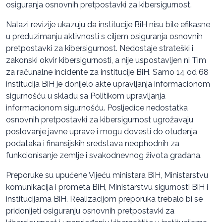
osiguranja osnovnih pretpostavki za kibersigurnost.
Nalazi revizije ukazuju da institucije BiH nisu bile efikasne
u preduzimanju aktivnosti s ciljem osiguranja osnovnih
pretpostavki za kibersigurnost. Nedostaje strateški i
zakonski okvir kibersigurnosti, a nije uspostavljen ni Tim
za računalne incidente za institucije BiH. Samo 14 od 68
institucija BiH je donijelo akte upravljanja informacionom
sigurnošću u skladu sa Politikom upravljanja
informacionom sigurnošću. Posljedice nedostatka
osnovnih pretpostavki za kibersigurnost ugrožavaju
poslovanje javne uprave i mogu dovesti do otuđenja
podataka i finansijskih sredstava neophodnih za
funkcionisanje zemlje i svakodnevnog života građana.
Preporuke su upućene Vijeću ministara BiH, Ministarstvu
komunikacija i prometa BiH, Ministarstvu sigurnosti BiH i
institucijama BiH. Realizacijom preporuka trebalo bi se
pridonijeti osiguranju osnovnih pretpostavki za