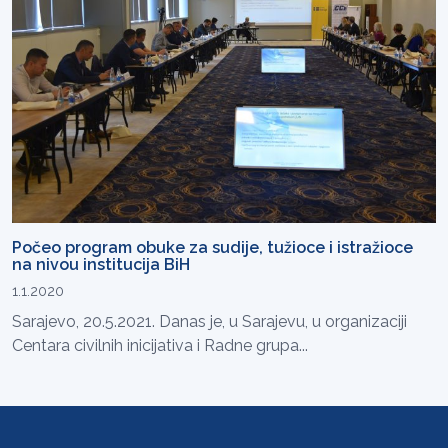
Počeo program obuke za sudije, tužioce i istražioce
na nivou institucija BiH
1.1.2020
Sarajevo, 20.5.2021. Danas je, u Sarajevu, u organizaciji
Centara civilnih inicijativa i Radne grupa...