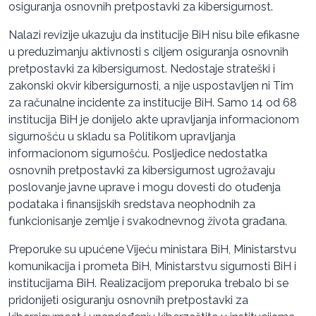
osiguranja osnovnih pretpostavki za kibersigurnost.
Nalazi revizije ukazuju da institucije BiH nisu bile efikasne
u preduzimanju aktivnosti s ciljem osiguranja osnovnih
pretpostavki za kibersigurnost. Nedostaje strateški i
zakonski okvir kibersigurnosti, a nije uspostavljen ni Tim
za računalne incidente za institucije BiH. Samo 14 od 68
institucija BiH je donijelo akte upravljanja informacionom
sigurnošću u skladu sa Politikom upravljanja
informacionom sigurnošću. Posljedice nedostatka
osnovnih pretpostavki za kibersigurnost ugrožavaju
poslovanje javne uprave i mogu dovesti do otuđenja
podataka i finansijskih sredstava neophodnih za
funkcionisanje zemlje i svakodnevnog života građana.
Preporuke su upućene Vijeću ministara BiH, Ministarstvu
komunikacija i prometa BiH, Ministarstvu sigurnosti BiH i
institucijama BiH. Realizacijom preporuka trebalo bi se
pridonijeti osiguranju osnovnih pretpostavki za