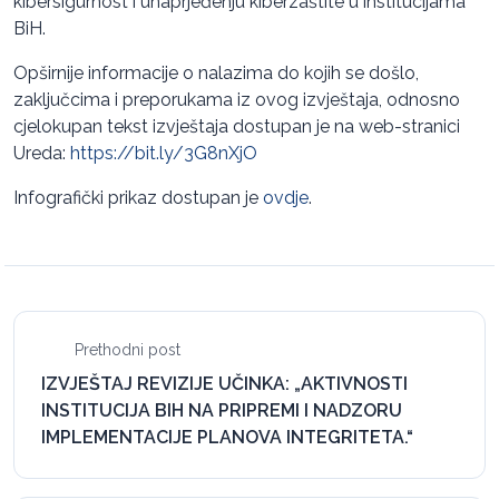
kibersigurnost i unaprjeđenju kiberzaštite u institucijama
BiH.
Opširnije informacije o nalazima do kojih se došlo,
zaključcima i preporukama iz ovog izvještaja, odnosno
cjelokupan tekst izvještaja dostupan je na web-stranici
Ureda:
https://bit.ly/3G8nXjO
Infografički prikaz dostupan je
ovdje
.
Prethodni post
IZVJEŠTAJ REVIZIJE UČINKA: „AKTIVNOSTI
INSTITUCIJA BIH NA PRIPREMI I NADZORU
IMPLEMENTACIJE PLANOVA INTEGRITETA.“