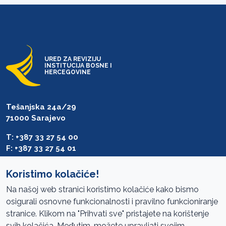
URED ZA REVIZIJU
INSTITUCIJA BOSNE I
HERCEGOVINE
Tešanjska 24a/29
71000 Sarajevo
T: +387 33 27 54 00
F: +387 33 27 54 01
saibih@revizija.gov.ba
Koristimo kolačiće!
Na našoj web stranici koristimo kolačiće kako bismo
osigurali osnovne funkcionalnosti i pravilno funkcioniranje
Pristup informacijama
stranice. Klikom na "Prihvati sve" pristajete na korištenje
svih kolačića. Međutim, možete upravljati svojim