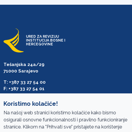
URED ZA REVIZIJU
INSTITUCIJA BOSNE I
HERCEGOVINE
Tešanjska 24a/29
71000 Sarajevo
T: +387 33 27 54 00
F: +387 33 27 54 01
saibih@revizija.gov.ba
Koristimo kolačiće!
Na našoj web stranici koristimo kolačiće kako bismo
osigurali osnovne funkcionalnosti i pravilno funkcioniranje
Pristup informacijama
stranice. Klikom na "Prihvati sve" pristajete na korištenje