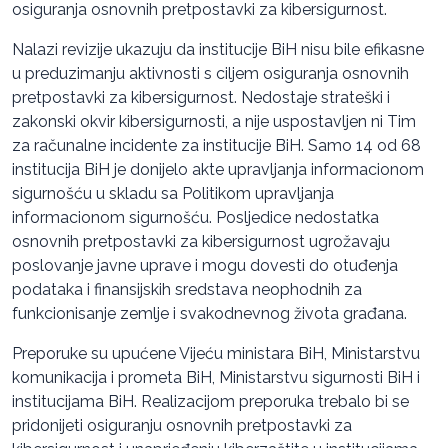
osiguranja osnovnih pretpostavki za kibersigurnost.
Nalazi revizije ukazuju da institucije BiH nisu bile efikasne
u preduzimanju aktivnosti s ciljem osiguranja osnovnih
pretpostavki za kibersigurnost. Nedostaje strateški i
zakonski okvir kibersigurnosti, a nije uspostavljen ni Tim
za računalne incidente za institucije BiH. Samo 14 od 68
institucija BiH je donijelo akte upravljanja informacionom
sigurnošću u skladu sa Politikom upravljanja
informacionom sigurnošću. Posljedice nedostatka
osnovnih pretpostavki za kibersigurnost ugrožavaju
poslovanje javne uprave i mogu dovesti do otuđenja
podataka i finansijskih sredstava neophodnih za
funkcionisanje zemlje i svakodnevnog života građana.
Preporuke su upućene Vijeću ministara BiH, Ministarstvu
komunikacija i prometa BiH, Ministarstvu sigurnosti BiH i
institucijama BiH. Realizacijom preporuka trebalo bi se
pridonijeti osiguranju osnovnih pretpostavki za