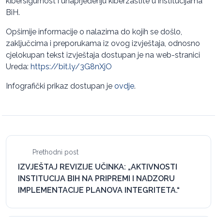
kibersigurnost i unaprjeđenju kiberzaštite u institucijama
BiH.
Opširnije informacije o nalazima do kojih se došlo,
zaključcima i preporukama iz ovog izvještaja, odnosno
cjelokupan tekst izvještaja dostupan je na web-stranici
Ureda:
https://bit.ly/3G8nXjO
Infografički prikaz dostupan je
ovdje
.
Prethodni post
IZVJEŠTAJ REVIZIJE UČINKA: „AKTIVNOSTI
INSTITUCIJA BIH NA PRIPREMI I NADZORU
IMPLEMENTACIJE PLANOVA INTEGRITETA.“