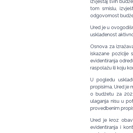
izvještaj svih budže
tom smislu, izvješt
odgovornost budžetsk
Ured je u ovogodišnj
usklađenost aktivnos
Osnova za izražavan
iskazane pozicije 
evidentiranja određ
raspolažu ili koju kor
U pogledu usklađen
propisima, Ured je 
o budžetu za 2023.
ulaganja nisu u po
provedbenim propi
Ured je kroz obavl
evidentiranja i kon