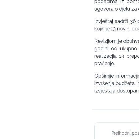
podacima iz pomoć
ugovora o djelu za 
Izvještaj sadrži 36
kojih je 13 novih, 
Revizijom je obuhva
godini od ukupno 5
realizacija 13 prep
praćenje.
Opširnije informaci
izvršenja budžeta 
izvještaja dostupan
Prethodni pos