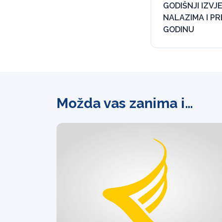
GODIŠNJI IZVJ
NALAZIMA I P
GODINU
Možda vas zanima i…