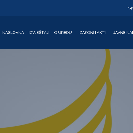
Ne
NASLOVNA
IZVJEŠTAJI
O UREDU
ZAKONI I AKTI
JAVNE NA