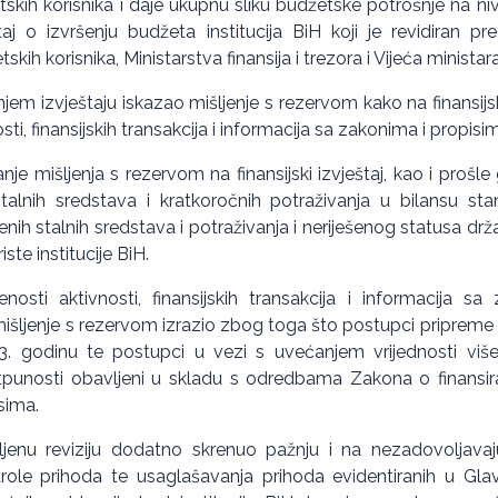
tskih korisnika i daje ukupnu sliku budžetske potrošnje na niv
aj o izvršenju budžeta institucija BiH koji je revidiran pr
ih korisnika, Ministarstva finansija i trezora i Vijeća ministar
em izvještaju iskazao mišljenje s rezervom kako na finansijski
ti, finansijskih transakcija i informacija sa zakonima i propisi
je mišljenja s rezervom na finansijski izvještaj, kao i prošle
stalnih sredstava i kratkoročnih potraživanja u bilansu st
enih stalnih sredstava i potraživanja i neriješenog statusa d
iste institucije BiH.
osti aktivnosti, finansijskih transakcija i informacija s
mišljenje s rezervom izrazio zbog toga što postupci priprem
 godinu te postupci u vezi s uvećanjem vrijednosti višeg
tpunosti obavljeni u skladu s odredbama Zakona o finansiranj
sima.
jenu reviziju dodatno skrenuo pažnju i na nezadovoljavaj
trole prihoda te usaglašavanja prihoda evidentiranih u Glav