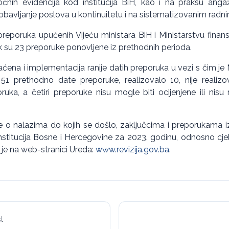
nih evidencija kod institucija BiH, kao i na praksu anga
obavljanje poslova u kontinuitetu i na sistematizovanim radn
 preporuka upućenih Vijeću ministara BiH i Ministarstvu finansi
dok su 23 preporuke ponovljene iz prethodnih perioda.
ćena i implementacija ranije datih preporuka u vezi s čim je 
1 prethodno date preporuke, realizovalo 10, nije realizo
oruka, a četiri preporuke nisu mogle biti ocijenjene ili nisu
je o nalazima do kojih se došlo, zaključcima i preporukama iz I
institucija Bosne i Hercegovine za 2023. godinu, odnosno cj
 je na web-stranici Ureda:
www.revizija.gov.ba
.
t