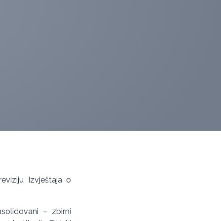
eviziju Izvještaja o
solidovani – zbirni