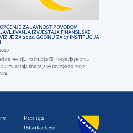
OPĆENJE ZA JAVNOST POVODOM
JAVLJIVANJA IZVJEŠTAJA FINANSIJSKE
VIZIJE ZA 2022. GODINU ZA 17 INSTITUCIJA
H
.2020
d za reviziju institucija BiH objavljuje prvu
pu izvještaja finansijske revizije za 2022.
inu...
jama
Mapa sajta
Uslovi korištenja