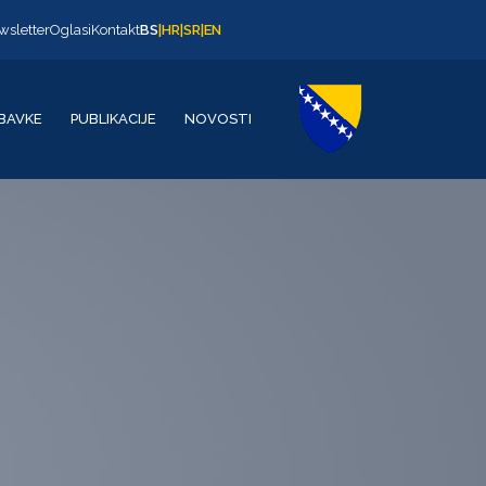
wsletter
Oglasi
Kontakt
BS
|
HR
|
SR
|
EN
BAVKE
PUBLIKACIJE
NOVOSTI