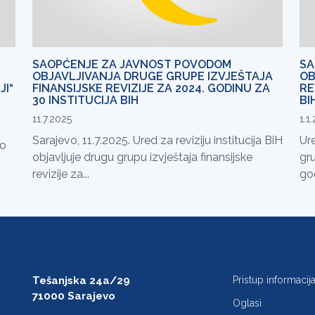
SAOPĆENJE ZA JAVNOST POVODOM
SA
OBJAVLJIVANJA DRUGE GRUPE IZVJEŠTAJA
OB
JI“
FINANSIJSKE REVIZIJE ZA 2024. GODINU ZA
RE
30 INSTITUCIJA BIH
BI
11.7.2025
1.1
Sarajevo, 11.7.2025. Ured za reviziju institucija BiH
Ure
 o
objavljuje drugu grupu izvještaja finansijske
gru
revizije za...
god
Tešanjska 24a/29
Pristup informaci
71000 Sarajevo
Oglasi