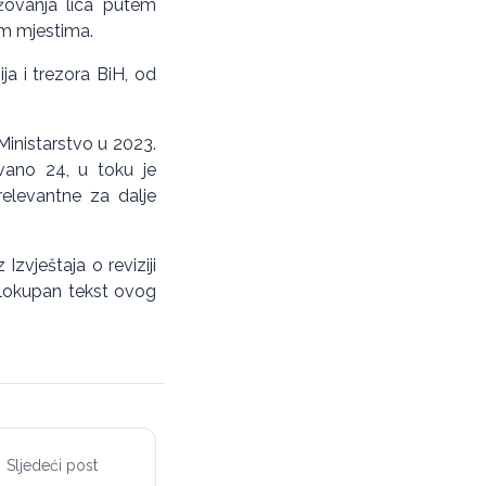
žovanja lica putem
im mjestima.
ja i trezora BiH, od
Ministarstvo u 2023.
vano 24, u toku je
 relevantne za dalje
zvještaja o reviziji
elokupan tekst ovog
Sljedeći post