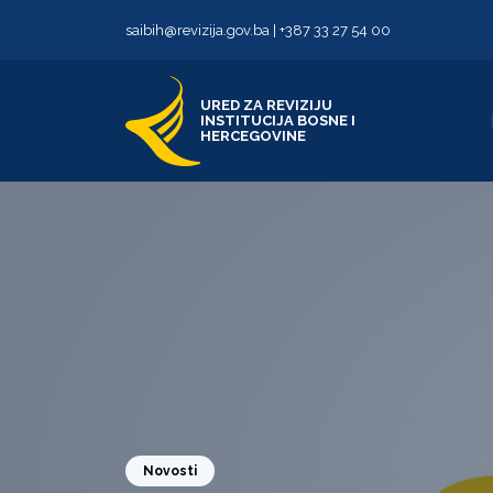
Skip to content
Skip to footer
saibih@revizija.gov.ba
|
+387 33 27 54 00
URED ZA REVIZIJU
INSTITUCIJA BOSNE I
HERCEGOVINE
Novosti