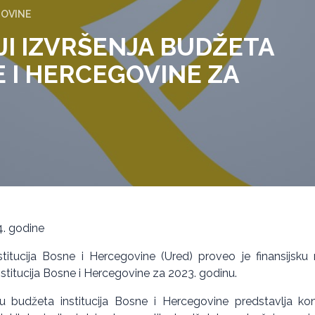
GOVINE
IJI IZVRŠENJA BUDŽETA
E I HERCEGOVINE ZA
4. godine
stitucija Bosne i Hercegovine (Ured) proveo je finansijsku r
nstitucija Bosne i Hercegovine za 2023. godinu.
nju budžeta institucija Bosne i Hercegovine predstavlja kon