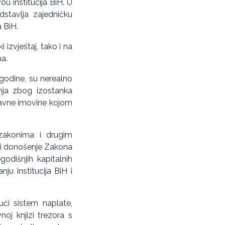
ou institucija BiH. U
edstavlja zajedničku
a BiH.
 izvještaj, tako i na
ma.
 godine, su nerealno
anja zbog izostanka
ržavne imovine kojom
a zakonima i drugim
e i donošenje Zakona
odišnjih kapitalnih
u institucija BiH i
ući sistem naplate,
noj knjizi trezora s