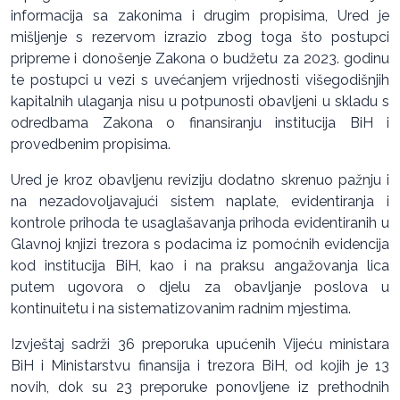
informacija sa zakonima i drugim propisima, Ured je
mišljenje s rezervom izrazio zbog toga što postupci
pripreme i donošenje Zakona o budžetu za 2023. godinu
te postupci u vezi s uvećanjem vrijednosti višegodišnjih
kapitalnih ulaganja nisu u potpunosti obavljeni u skladu s
odredbama Zakona o finansiranju institucija BiH i
provedbenim propisima.
Ured je kroz obavljenu reviziju dodatno skrenuo pažnju i
na nezadovoljavajući sistem naplate, evidentiranja i
kontrole prihoda te usaglašavanja prihoda evidentiranih u
Glavnoj knjizi trezora s podacima iz pomoćnih evidencija
kod institucija BiH, kao i na praksu angažovanja lica
putem ugovora o djelu za obavljanje poslova u
kontinuitetu i na sistematizovanim radnim mjestima.
Izvještaj sadrži 36 preporuka upućenih Vijeću ministara
BiH i Ministarstvu finansija i trezora BiH, od kojih je 13
novih, dok su 23 preporuke ponovljene iz prethodnih