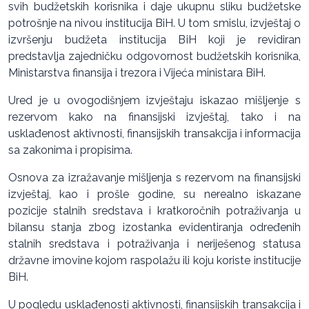
svih budžetskih korisnika i daje ukupnu sliku budžetske
potrošnje na nivou institucija BiH. U tom smislu, izvještaj o
izvršenju budžeta institucija BiH koji je revidiran
predstavlja zajedničku odgovornost budžetskih korisnika,
Ministarstva finansija i trezora i Vijeća ministara BiH.
Ured je u ovogodišnjem izvještaju iskazao mišljenje s
rezervom kako na finansijski izvještaj, tako i na
usklađenost aktivnosti, finansijskih transakcija i informacija
sa zakonima i propisima.
Osnova za izražavanje mišljenja s rezervom na finansijski
izvještaj, kao i prošle godine, su nerealno iskazane
pozicije stalnih sredstava i kratkoročnih potraživanja u
bilansu stanja zbog izostanka evidentiranja određenih
stalnih sredstava i potraživanja i neriješenog statusa
državne imovine kojom raspolažu ili koju koriste institucije
BiH.
U pogledu usklađenosti aktivnosti, finansijskih transakcija i