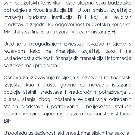
svih budžetskih korisnika i daje ukupnu sliku budžetske
potrošnje na nivou institucija BiH. U tom smislu, izvještaj o
izvršenju budžeta institucija BiH koji je revidiran
predstavlja zajedničku odgovornost budžetskih korisnika,
Ministarstva finansija i trezora i Vijeća ministara BiH.
Ured je u ovogodišnjem izvještaju iskazao mišljenje s
rezervom kako na finansijski izvještaj, tako i na
usklađenost aktivnosti, finansijskih transakcija i informacija
sa zakonima i propisima.
Osnova za izražavanje mišljenja s rezervom na finansijski
izvještaj, kao i prošle godine, su nerealno iskazane
pozicije stalnih sredstava i kratkoročnih potraživanja u
bilansu stanja zbog izostanka evidentiranja određenih
stalnih sredstava i potraživanja i neriješenog statusa
državne imovine kojom raspolažu ili koju koriste institucije
BiH.
U pogledu usklađenosti aktivnosti, finansijskih transakcija i