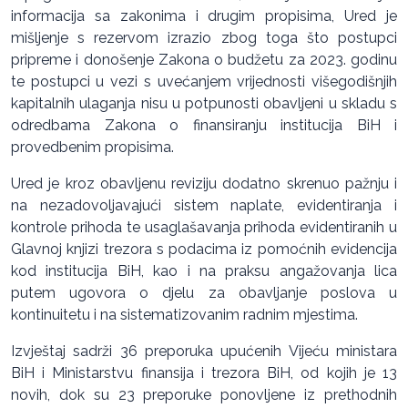
informacija sa zakonima i drugim propisima, Ured je
mišljenje s rezervom izrazio zbog toga što postupci
pripreme i donošenje Zakona o budžetu za 2023. godinu
te postupci u vezi s uvećanjem vrijednosti višegodišnjih
kapitalnih ulaganja nisu u potpunosti obavljeni u skladu s
odredbama Zakona o finansiranju institucija BiH i
provedbenim propisima.
Ured je kroz obavljenu reviziju dodatno skrenuo pažnju i
na nezadovoljavajući sistem naplate, evidentiranja i
kontrole prihoda te usaglašavanja prihoda evidentiranih u
Glavnoj knjizi trezora s podacima iz pomoćnih evidencija
kod institucija BiH, kao i na praksu angažovanja lica
putem ugovora o djelu za obavljanje poslova u
kontinuitetu i na sistematizovanim radnim mjestima.
Izvještaj sadrži 36 preporuka upućenih Vijeću ministara
BiH i Ministarstvu finansija i trezora BiH, od kojih je 13
novih, dok su 23 preporuke ponovljene iz prethodnih