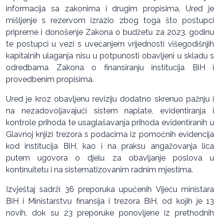
informacija sa zakonima i drugim propisima, Ured je
mišljenje s rezervom izrazio zbog toga što postupci
pripreme i donošenje Zakona o budžetu za 2023. godinu
te postupci u vezi s uvećanjem vrijednosti višegodišnjih
kapitalnih ulaganja nisu u potpunosti obavljeni u skladu s
odredbama Zakona o finansiranju institucija BiH i
provedbenim propisima.
Ured je kroz obavljenu reviziju dodatno skrenuo pažnju i
na nezadovoljavajući sistem naplate, evidentiranja i
kontrole prihoda te usaglašavanja prihoda evidentiranih u
Glavnoj knjizi trezora s podacima iz pomoćnih evidencija
kod institucija BiH, kao i na praksu angažovanja lica
putem ugovora o djelu za obavljanje poslova u
kontinuitetu i na sistematizovanim radnim mjestima.
Izvještaj sadrži 36 preporuka upućenih Vijeću ministara
BiH i Ministarstvu finansija i trezora BiH, od kojih je 13
novih, dok su 23 preporuke ponovljene iz prethodnih