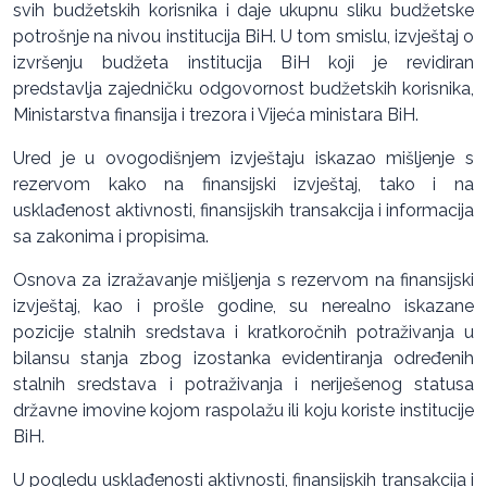
svih budžetskih korisnika i daje ukupnu sliku budžetske
potrošnje na nivou institucija BiH. U tom smislu, izvještaj o
izvršenju budžeta institucija BiH koji je revidiran
predstavlja zajedničku odgovornost budžetskih korisnika,
Ministarstva finansija i trezora i Vijeća ministara BiH.
Ured je u ovogodišnjem izvještaju iskazao mišljenje s
rezervom kako na finansijski izvještaj, tako i na
usklađenost aktivnosti, finansijskih transakcija i informacija
sa zakonima i propisima.
Osnova za izražavanje mišljenja s rezervom na finansijski
izvještaj, kao i prošle godine, su nerealno iskazane
pozicije stalnih sredstava i kratkoročnih potraživanja u
bilansu stanja zbog izostanka evidentiranja određenih
stalnih sredstava i potraživanja i neriješenog statusa
državne imovine kojom raspolažu ili koju koriste institucije
BiH.
U pogledu usklađenosti aktivnosti, finansijskih transakcija i