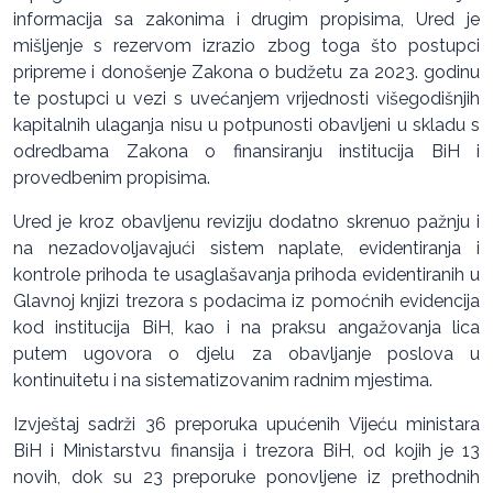
informacija sa zakonima i drugim propisima, Ured je
mišljenje s rezervom izrazio zbog toga što postupci
pripreme i donošenje Zakona o budžetu za 2023. godinu
te postupci u vezi s uvećanjem vrijednosti višegodišnjih
kapitalnih ulaganja nisu u potpunosti obavljeni u skladu s
odredbama Zakona o finansiranju institucija BiH i
provedbenim propisima.
Ured je kroz obavljenu reviziju dodatno skrenuo pažnju i
na nezadovoljavajući sistem naplate, evidentiranja i
kontrole prihoda te usaglašavanja prihoda evidentiranih u
Glavnoj knjizi trezora s podacima iz pomoćnih evidencija
kod institucija BiH, kao i na praksu angažovanja lica
putem ugovora o djelu za obavljanje poslova u
kontinuitetu i na sistematizovanim radnim mjestima.
Izvještaj sadrži 36 preporuka upućenih Vijeću ministara
BiH i Ministarstvu finansija i trezora BiH, od kojih je 13
novih, dok su 23 preporuke ponovljene iz prethodnih