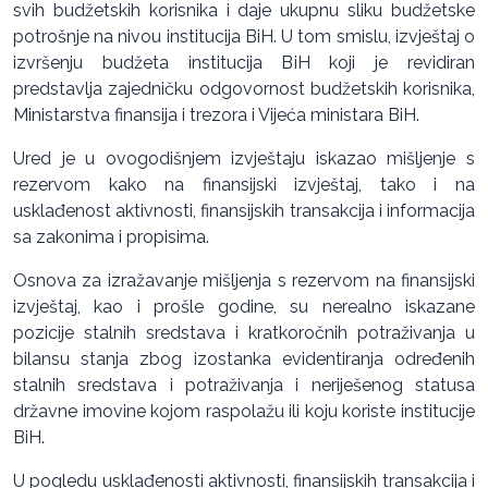
svih budžetskih korisnika i daje ukupnu sliku budžetske
potrošnje na nivou institucija BiH. U tom smislu, izvještaj o
izvršenju budžeta institucija BiH koji je revidiran
predstavlja zajedničku odgovornost budžetskih korisnika,
Ministarstva finansija i trezora i Vijeća ministara BiH.
Ured je u ovogodišnjem izvještaju iskazao mišljenje s
rezervom kako na finansijski izvještaj, tako i na
usklađenost aktivnosti, finansijskih transakcija i informacija
sa zakonima i propisima.
Osnova za izražavanje mišljenja s rezervom na finansijski
izvještaj, kao i prošle godine, su nerealno iskazane
pozicije stalnih sredstava i kratkoročnih potraživanja u
bilansu stanja zbog izostanka evidentiranja određenih
stalnih sredstava i potraživanja i neriješenog statusa
državne imovine kojom raspolažu ili koju koriste institucije
BiH.
U pogledu usklađenosti aktivnosti, finansijskih transakcija i