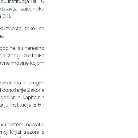
ou institucija BiH. U
edstavlja zajedničku
a BiH.
 izvještaj, tako i na
ma.
 godine, su nerealno
anja zbog izostanka
ržavne imovine kojom
a zakonima i drugim
e i donošenje Zakona
odišnjih kapitalnih
u institucija BiH i
ući sistem naplate,
noj knjizi trezora s