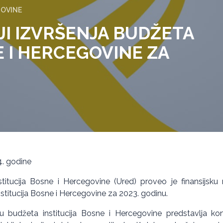
GOVINE
IJI IZVRŠENJA BUDŽETA
E I HERCEGOVINE ZA
4. godine
stitucija Bosne i Hercegovine (Ured) proveo je finansijsku r
nstitucija Bosne i Hercegovine za 2023. godinu.
nju budžeta institucija Bosne i Hercegovine predstavlja kon