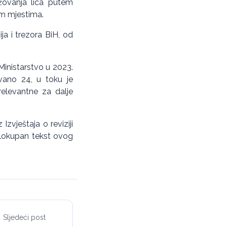
žovanja lica putem
im mjestima.
ja i trezora BiH, od
Ministarstvo u 2023.
vano 24, u toku je
 relevantne za dalje
zvještaja o reviziji
elokupan tekst ovog
Sljedeći post