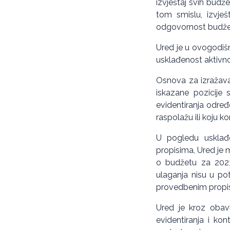
izvještaj svih budže
tom smislu, izvješt
odgovornost budžetsk
Ured je u ovogodišnj
usklađenost aktivnos
Osnova za izražavan
iskazane pozicije 
evidentiranja određ
raspolažu ili koju kor
U pogledu usklađen
propisima, Ured je 
o budžetu za 2023.
ulaganja nisu u po
provedbenim propi
Ured je kroz obavl
evidentiranja i kon