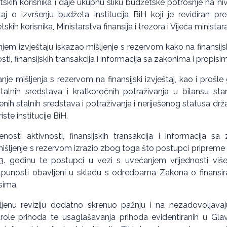
tskih korisnika i daje ukupnu sliku budžetske potrošnje na niv
aj o izvršenju budžeta institucija BiH koji je revidiran pr
ih korisnika, Ministarstva finansija i trezora i Vijeća ministar
em izvještaju iskazao mišljenje s rezervom kako na finansijski
ti, finansijskih transakcija i informacija sa zakonima i propisi
je mišljenja s rezervom na finansijski izvještaj, kao i prošle
stalnih sredstava i kratkoročnih potraživanja u bilansu st
enih stalnih sredstava i potraživanja i neriješenog statusa d
iste institucije BiH.
osti aktivnosti, finansijskih transakcija i informacija s
mišljenje s rezervom izrazio zbog toga što postupci priprem
 godinu te postupci u vezi s uvećanjem vrijednosti višeg
tpunosti obavljeni u skladu s odredbama Zakona o finansiranj
sima.
jenu reviziju dodatno skrenuo pažnju i na nezadovoljavaj
trole prihoda te usaglašavanja prihoda evidentiranih u Glav