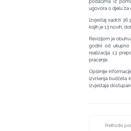
podacima iz pomoć
ugovora o djelu za 
Izvještaj sadrži 36
kojih je 13 novih, 
Revizijom je obuhva
godini od ukupno 5
realizacija 13 prep
praćenje.
Opširnije informaci
izvršenja budžeta 
izvještaja dostupan
Prethodni pos