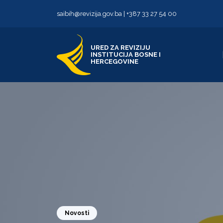
Skip to content
Skip to footer
saibih@revizija.gov.ba
|
+387 33 27 54 00
URED ZA REVIZIJU
INSTITUCIJA BOSNE I
HERCEGOVINE
Novosti