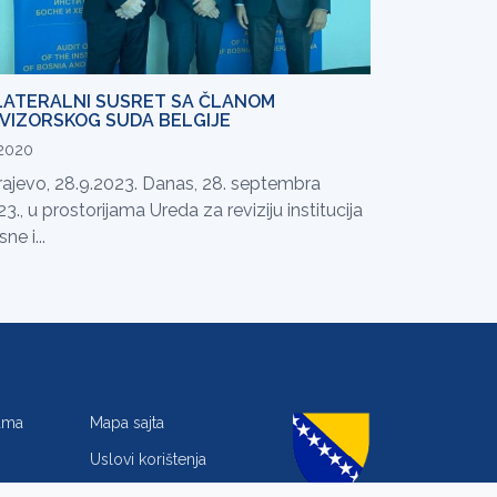
LATERALNI SUSRET SA ČLANOM
VIZORSKOG SUDA BELGIJE
.2020
rajevo, 28.9.2023. Danas, 28. septembra
3., u prostorijama Ureda za reviziju institucija
ne i...
jama
Mapa sajta
Uslovi korištenja
Zaštita privatnosti