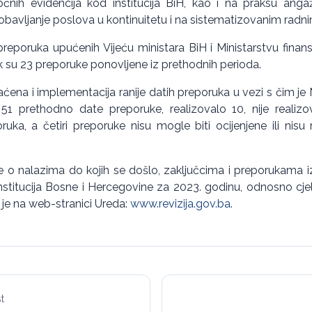
nih evidencija kod institucija BiH, kao i na praksu anga
obavljanje poslova u kontinuitetu i na sistematizovanim radn
 preporuka upućenih Vijeću ministara BiH i Ministarstvu finansi
dok su 23 preporuke ponovljene iz prethodnih perioda.
ćena i implementacija ranije datih preporuka u vezi s čim je 
1 prethodno date preporuke, realizovalo 10, nije realizo
oruka, a četiri preporuke nisu mogle biti ocijenjene ili nisu
je o nalazima do kojih se došlo, zaključcima i preporukama iz I
institucija Bosne i Hercegovine za 2023. godinu, odnosno cj
 je na web-stranici Ureda:
www.revizija.gov.ba
.
t