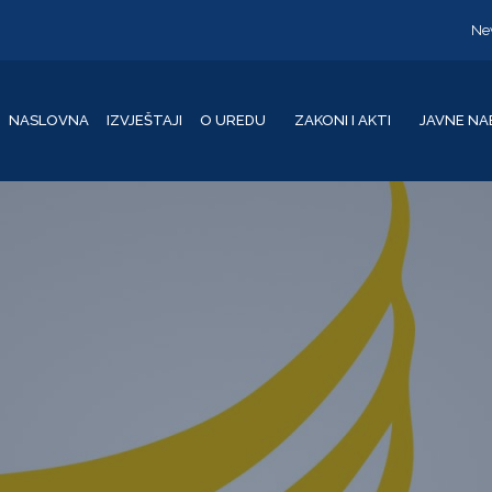
Ne
NASLOVNA
IZVJEŠTAJI
O UREDU
ZAKONI I AKTI
JAVNE NA