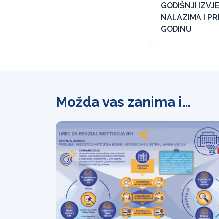
GODIŠNJI IZVJ
NALAZIMA I P
GODINU
Možda vas zanima i…