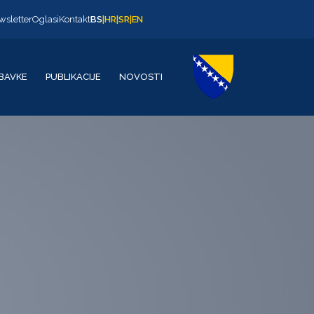
wsletter
Oglasi
Kontakt
BS
|
HR
|
SR
|
EN
BAVKE
PUBLIKACIJE
NOVOSTI