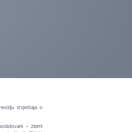
eviziju Izvještaja o
solidovani – zbirni