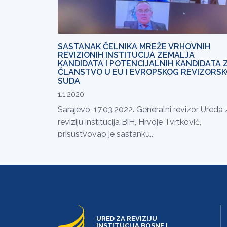
SASTANAK ČELNIKA MREŽE VRHOVNIH
REVIZIONIH INSTITUCIJA ZEMALJA
KANDIDATA I POTENCIJALNIH KANDIDATA 
ČLANSTVO U EU I EVROPSKOG REVIZORS
SUDA
1.1.2020
Sarajevo, 17.03.2022. Generalni revizor Ureda 
reviziju institucija BiH, Hrvoje Tvrtković,
prisustvovao je sastanku...
URED ZA REVIZIJU
INSTITUCIJA BOSNE I