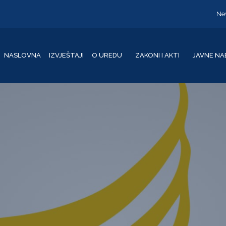
Ne
NASLOVNA
IZVJEŠTAJI
O UREDU
ZAKONI I AKTI
JAVNE NA