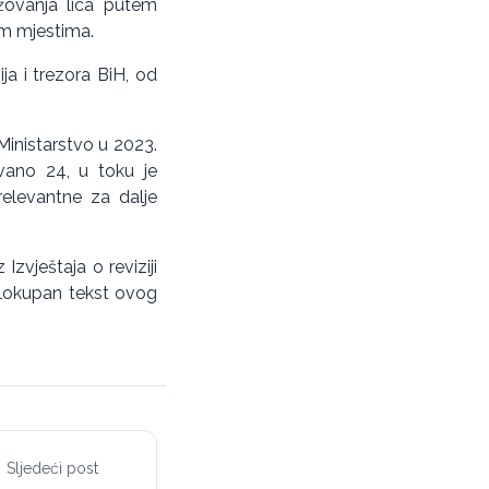
žovanja lica putem
im mjestima.
ja i trezora BiH, od
Ministarstvo u 2023.
vano 24, u toku je
 relevantne za dalje
zvještaja o reviziji
elokupan tekst ovog
Sljedeći post