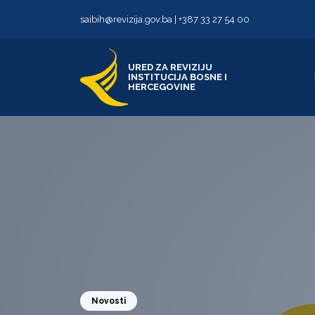
Skip to content
Skip to footer
saibih@revizija.gov.ba
|
+387 33 27 54 00
URED ZA REVIZIJU
INSTITUCIJA BOSNE I
HERCEGOVINE
Novosti