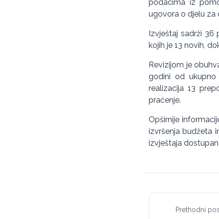
podacima iz pomoć
ugovora o djelu za 
Izvještaj sadrži 36
kojih je 13 novih, 
Revizijom je obuhva
godini od ukupno 5
realizacija 13 prep
praćenje.
Opširnije informaci
izvršenja budžeta 
izvještaja dostupan
Prethodni pos