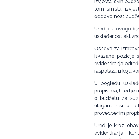
izvještaj svih budže
tom smislu, izvješt
odgovornost budžetsk
Ured je u ovogodišnj
usklađenost aktivnos
Osnova za izražavan
iskazane pozicije 
evidentiranja određ
raspolažu ili koju kor
U pogledu usklađen
propisima, Ured je 
o budžetu za 2023.
ulaganja nisu u po
provedbenim propi
Ured je kroz obavl
evidentiranja i kon