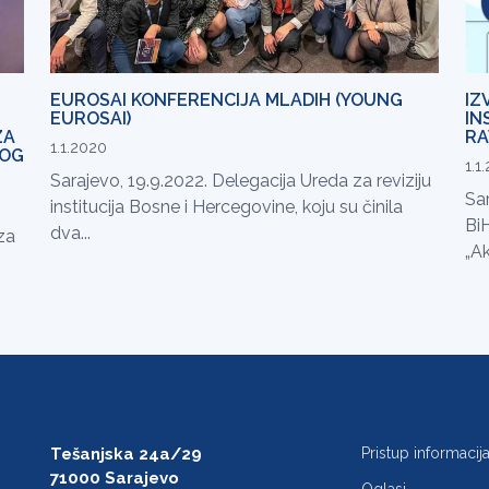
EUROSAI KONFERENCIJA MLADIH (YOUNG
IZ
EUROSAI)
IN
ZA
RA
1.1.2020
KOG
1.1
Sarajevo, 19.9.2022. Delegacija Ureda za reviziju
Sar
institucija Bosne i Hercegovine, koju su činila
BiH
dva...
za
„Ak
Tešanjska 24a/29
Pristup informaci
71000 Sarajevo