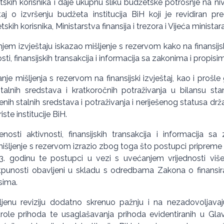
tskih korisnika i daje ukupnu sliku budžetske potrošnje na niv
aj o izvršenju budžeta institucija BiH koji je revidiran pr
ih korisnika, Ministarstva finansija i trezora i Vijeća ministar
em izvještaju iskazao mišljenje s rezervom kako na finansijski
ti, finansijskih transakcija i informacija sa zakonima i propisi
je mišljenja s rezervom na finansijski izvještaj, kao i prošle
stalnih sredstava i kratkoročnih potraživanja u bilansu st
enih stalnih sredstava i potraživanja i neriješenog statusa d
iste institucije BiH.
osti aktivnosti, finansijskih transakcija i informacija s
mišljenje s rezervom izrazio zbog toga što postupci priprem
 godinu te postupci u vezi s uvećanjem vrijednosti višeg
tpunosti obavljeni u skladu s odredbama Zakona o finansiranj
sima.
jenu reviziju dodatno skrenuo pažnju i na nezadovoljavaj
trole prihoda te usaglašavanja prihoda evidentiranih u Glav