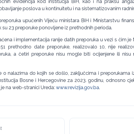
nih evidencija kod institucija BiH, kao i na praksu anga
obavljanje poslova u kontinuitetu i na sistematizovanim radn
 preporuka upućenih Vijeću ministara BiH i Ministarstvu finansi
dok su 23 preporuke ponovljene iz prethodnih perioda.
ćena i implementacija ranije datih preporuka u vezi s čim je 
1 prethodno date preporuke, realizovalo 10, nije realizo
oruka, a četiri preporuke nisu mogle biti ocijenjene ili nisu
je o nalazima do kojih se došlo, zaključcima i preporukama iz I
institucija Bosne i Hercegovine za 2023. godinu, odnosno cj
 je na web-stranici Ureda:
www.revizija.gov.ba
.
t