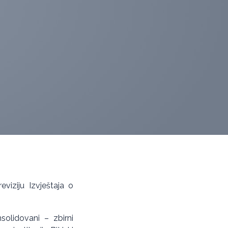
eviziju Izvještaja o
solidovani – zbirni