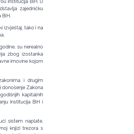
ou institucija BiH. U
edstavlja zajedničku
a BiH.
 izvještaj, tako i na
ma.
 godine, su nerealno
anja zbog izostanka
ržavne imovine kojom
a zakonima i drugim
e i donošenje Zakona
odišnjih kapitalnih
u institucija BiH i
ući sistem naplate,
noj knjizi trezora s