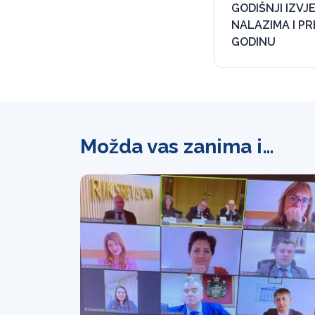
GODIŠNJI IZVJ
NALAZIMA I P
GODINU
Možda vas zanima i…