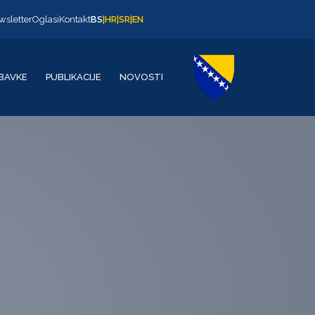
wsletter
Oglasi
Kontakt
BS
|
HR
|
SR
|
EN
BAVKE
PUBLIKACIJE
NOVOSTI