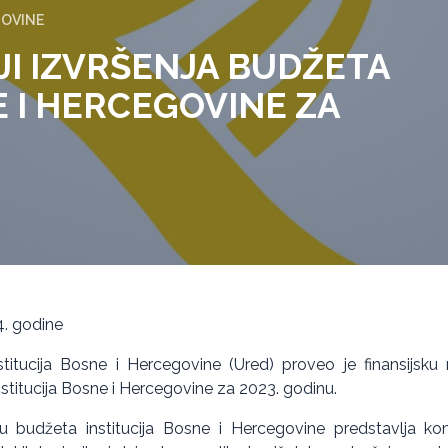
GOVINE
IJI IZVRŠENJA BUDŽETA
E I HERCEGOVINE ZA
4. godine
stitucija Bosne i Hercegovine (Ured) proveo je finansijsku r
nstitucija Bosne i Hercegovine za 2023. godinu.
nju budžeta institucija Bosne i Hercegovine predstavlja kon