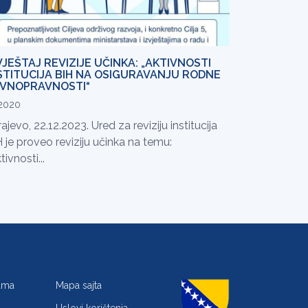
VJEŠTAJ REVIZIJE UČINKA: „AKTIVNOSTI
STITUCIJA BIH NA OSIGURAVANJU RODNE
VNOPRAVNOSTI“
.2020
ajevo, 22.12.2023. Ured za reviziju institucija
 je proveo reviziju učinka na temu:
tivnosti...
jama
Mapa sajta