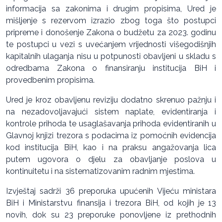
informacija sa zakonima i drugim propisima, Ured je
mišljenje s rezervom izrazio zbog toga što postupci
pripreme i donošenje Zakona o budžetu za 2023. godinu
te postupci u vezi s uvećanjem vrijednosti višegodišnjih
kapitalnih ulaganja nisu u potpunosti obavljeni u skladu s
odredbama Zakona o finansiranju institucija BiH i
provedbenim propisima.
Ured je kroz obavljenu reviziju dodatno skrenuo pažnju i
na nezadovoljavajući sistem naplate, evidentiranja i
kontrole prihoda te usaglašavanja prihoda evidentiranih u
Glavnoj knjizi trezora s podacima iz pomoćnih evidencija
kod institucija BiH, kao i na praksu angažovanja lica
putem ugovora o djelu za obavljanje poslova u
kontinuitetu i na sistematizovanim radnim mjestima.
Izvještaj sadrži 36 preporuka upućenih Vijeću ministara
BiH i Ministarstvu finansija i trezora BiH, od kojih je 13
novih, dok su 23 preporuke ponovljene iz prethodnih