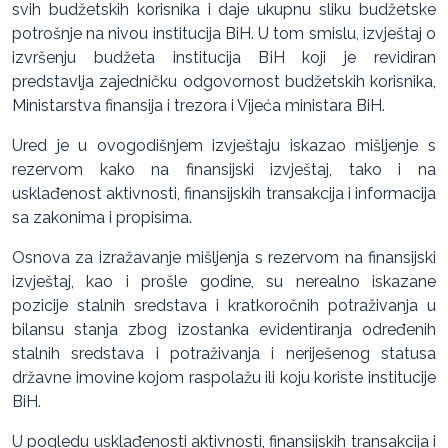
svih budžetskih korisnika i daje ukupnu sliku budžetske
potrošnje na nivou institucija BiH. U tom smislu, izvještaj o
izvršenju budžeta institucija BiH koji je revidiran
predstavlja zajedničku odgovornost budžetskih korisnika,
Ministarstva finansija i trezora i Vijeća ministara BiH.
Ured je u ovogodišnjem izvještaju iskazao mišljenje s
rezervom kako na finansijski izvještaj, tako i na
usklađenost aktivnosti, finansijskih transakcija i informacija
sa zakonima i propisima.
Osnova za izražavanje mišljenja s rezervom na finansijski
izvještaj, kao i prošle godine, su nerealno iskazane
pozicije stalnih sredstava i kratkoročnih potraživanja u
bilansu stanja zbog izostanka evidentiranja određenih
stalnih sredstava i potraživanja i neriješenog statusa
državne imovine kojom raspolažu ili koju koriste institucije
BiH.
U pogledu usklađenosti aktivnosti, finansijskih transakcija i